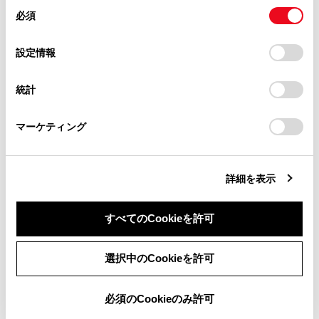
があります。
同
とCookie(クッキー)に同意したこととなります。
必須
意
iPhoneを車室内に放置しないでください。車
当サイト（取扱説明書）では、利便性向上のためにお客様
の
「すべてのCookieを許可」をクリックすることで、お客様の
の閲覧履歴、検索履歴を保持しています。削除を希望され
室内が高温のときにiPhoneが故障するおそれ
選
デバイスにすべてのCookie(クッキー)が保存されることに同
設定情報
る方は、当社のお客様相談窓口（0800-700-7700）までご
があります。
択
意したことになります。Cookie(クッキー)のオプトアウト、
連絡ください。
設定の変更、同意を撤回したりするにあたっては、当社の
統計
接続中にiPhoneを押さえたり、不必要な圧力
「
Cookie（クッキー）情報の取り扱いについて
お車に関するお問い合わせ・ご相談は
」をご覧くだ
を加えたりしないでください。iPhoneや端子
さい。
https://toyota.jp/faq/?
が破損するおそれがあります。
マーケティング
site_domain=default#otoiawase
までお願いします。
端子に異物を入れないでください。iPhoneや
端子が破損するおそれがあります。
詳細を表示
すべてのCookieを許可
同意しない
同意する
選択中のCookieを許可
必須のCookieのみ許可
合わせて見られているページ