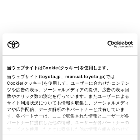
能を使用できません。
Apple CarPlayをUSBで接続しているとき
に、接続する機器を抜き挿ししたりする
と、雑音が出ることがあります。
ご利用の条件
iPhoneが接続されている状態で、他ソース
からApple CarPlayに切りかえたとき、前
当サイトには、全ての取扱説明書及び補足資料、正誤表等
回、最後に再生していたトラックから再生
が掲載されているわけではありません。
当ウェブサイトはCookie(クッキー)を使用します。
されます。
掲載している取扱説明書はお客様の年式に合致しない場合
当ウェブサイト(
toyota.jp
、
manual.toyota.jp
)では
があります。
Cookie(クッキー)を使用して、ユーザーに合わせたコンテン
ツや広告の表示、ソーシャルメディアの提供、広告の表示回
取扱説明書は、弊社が著作権その他の知的財産権を保有し
警告
数やクリック数の測定を行っています。またユーザーによる
ます。弊社の許可なく、取扱説明書の一部または全部を、
サイト利用状況についても情報を収集し、ソーシャルメディ
安全のため、運転者は運転中にiPhoneを操作
複製、複写、改変もしくは配信等することはできません。
アや広告配信、データ解析の各パートナーと共有していま
しないでください。
す。各パートナーは、ここで収集された情報とユーザーが各
当サイトの利用、または利用できなかったことにより万一
パートナーに提供した他の情報、ユーザーが各パートナーの
損害が生じても、弊社は一切責任を負いません。
サービスを使用したときに収集した他の情報を組み合わせて
掲載内容は予告なく変更、またはサービスを中止すること
使用することがあります。当ウェブサイトの使用を続行する
注意