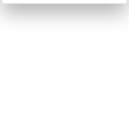
HDMIを再生する
HDMIの再生についての留意事項
iPod/iPhoneを再生する
このページは役に立ちましたか？
はい
いいえ
ブックマーク
あとで読む