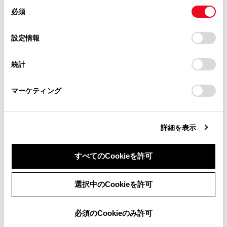
があります。
同
とCookie(クッキー)に同意したこととなります。
表示区間を切りかえているときにタッチすると、自
必須
意
当サイト（取扱説明書）では、利便性向上のためにお客様
車が走行している区間に戻る
の
「すべてのCookieを許可」をクリックすることで、お客様の
の閲覧履歴、検索履歴を保持しています。削除を希望され
[
]：駐車場の混雑状況が表示されます。空き状
選
デバイスにすべてのCookie(クッキー)が保存されることに同
設定情報
る方は、当社のお客様相談窓口（0800-700-7700）までご
態は[空]、混雑状態は[混]、満車状態は[満]と表示され
択
意したことになります。Cookie(クッキー)のオプトアウト、
連絡ください。
ます。
設定の変更、同意を撤回したりするにあたっては、当社の
統計
「
Cookie（クッキー）情報の取り扱いについて
お車に関するお問い合わせ・ご相談は
」をご覧くだ
[
] [
]：工事や路上障害物などによる交通規制
さい。
https://toyota.jp/faq/?
がある場合に表示されます。
マーケティング
site_domain=default#otoiawase
までお願いします。
[
]：道の駅を経由地に追加します。
詳細を表示
設備のマークについて
すべてのCookieを許可
同意しない
同意する
選択中のCookieを許可
必須のCookieのみ許可
合わせて見られているページ