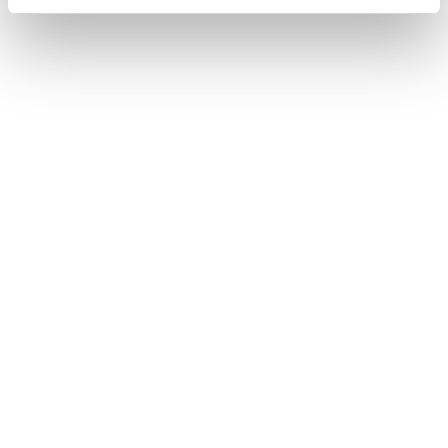
地図を更新する
ルート情報を表示する
VICS記号や表示について
このページは役に立ちましたか？
はい
いいえ
ブックマーク
あとで読む