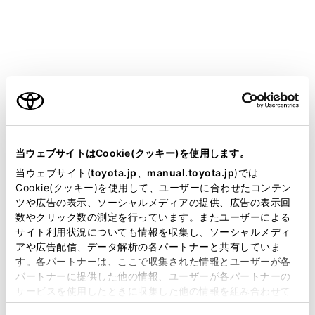
ご利用の条件
施設の名称を表示
現在地からの距離を表示
当サイトには、全ての取扱説明書及び補足資料、正誤表等
が掲載されているわけではありません。
当ウェブサイトはCookie(クッキー)を使用します。
VICS／交通情報を受信したとき、赤色（渋滞）、
掲載している取扱説明書はお客様の年式に合致しない場合
黄色（混雑）、黒色（通行止め）を表示
当ウェブサイト(
toyota.jp
、
manual.toyota.jp
)では
があります。
Cookie(クッキー)を使用して、ユーザーに合わせたコンテン
VICS／交通情報の表示設定（→
VICS・交通情報を
ツや広告の表示、ソーシャルメディアの提供、広告の表示回
表示する道路を設定する
）で、[一般道のみ]に設定
取扱説明書は、弊社が著作権その他の知的財産権を保有し
数やクリック数の測定を行っています。またユーザーによる
しているときでも、VICS／交通情報を表示できま
ます。弊社の許可なく、取扱説明書の一部または全部を、
サイト利用状況についても情報を収集し、ソーシャルメディ
複製、複写、改変もしくは配信等することはできません。
す。
アや広告配信、データ解析の各パートナーと共有していま
す。各パートナーは、ここで収集された情報とユーザーが各
当サイトの利用、または利用できなかったことにより万一
施設にある設備を表示
パートナーに提供した他の情報、ユーザーが各パートナーの
損害が生じても、弊社は一切責任を負いません。
設備の数が多い場合は表示されない設備もありま
サービスを使用したときに収集した他の情報を組み合わせて
す。
掲載内容は予告なく変更、またはサービスを中止すること
使用することがあります。当ウェブサイトの使用を続行する