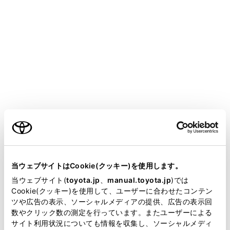
HARRIER PHEV
取扱説明書
マルチメディア
ハンズフリー電話
連絡先データの編集
ワンタッチダイヤルを登録する
メニュー
ご利用の条件
よく利用する電話番号を登録しておくことで、ワンタッ
チで呼び出すことができます。ワンタッチダイヤルは携
当サイトには、全ての取扱説明書及び補足資料、正誤表等
帯電話ごとに登録が必要です。
が掲載されているわけではありません。
当ウェブサイトはCookie(クッキー)を使用します。
掲載している取扱説明書はお客様の年式に合致しない場合
当ウェブサイト(
toyota.jp
、
manual.toyota.jp
)では
連絡先からワンタッチダイヤルを登録する
があります。
Cookie(クッキー)を使用して、ユーザーに合わせたコンテン
ツや広告の表示、ソーシャルメディアの提供、広告の表示回
取扱説明書は、弊社が著作権その他の知的財産権を保有し
数やクリック数の測定を行っています。またユーザーによる
履歴からワンタッチダイヤルを登録する
ます。弊社の許可なく、取扱説明書の一部または全部を、
サイト利用状況についても情報を収集し、ソーシャルメディ
複製、複写、改変もしくは配信等することはできません。