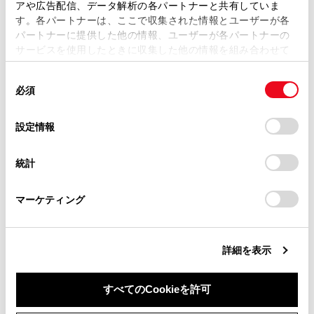
アや広告配信、データ解析の各パートナーと共有していま
ワンタッチダイヤルを削除する
す。各パートナーは、ここで収集された情報とユーザーが各
当サイトの利用、または利用できなかったことにより万一
パートナーに提供した他の情報、ユーザーが各パートナーの
損害が生じても、弊社は一切責任を負いません。
サービスを使用したときに収集した他の情報を組み合わせて
掲載内容は予告なく変更、またはサービスを中止すること
使用することがあります。当ウェブサイトの使用を続行する
があります。
同
とCookie(クッキー)に同意したこととなります。
必須
意
当サイト（取扱説明書）では、利便性向上のためにお客様
の
「すべてのCookieを許可」をクリックすることで、お客様の
の閲覧履歴、検索履歴を保持しています。削除を希望され
選
デバイスにすべてのCookie(クッキー)が保存されることに同
設定情報
る方は、当社のお客様相談窓口（0800-700-7700）までご
合わせて見られているページ
択
意したことになります。Cookie(クッキー)のオプトアウト、
連絡ください。
設定の変更、同意を撤回したりするにあたっては、当社の
統計
「
Cookie（クッキー）情報の取り扱いについて
お車に関するお問い合わせ・ご相談は
」をご覧くだ
ハンズフリー電話についての留意事項
さい。
https://toyota.jp/faq/?
履歴から電話をかける
マーケティング
site_domain=default#otoiawase
までお願いします。
電話を切る
詳細を表示
このページは役に立ちましたか？
すべてのCookieを許可