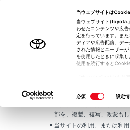
HARRIER PHEV
取扱説明書
当ウェブサイトはCooki
マルチメディア
当ウェブサイト(
toyota.
ホーム
わせたコンテンツや広告
ETC2
定を行っています。また
はじめに
ディアや広告配信、デー
された情報とユーザーが
安全・安心のために
メニュー
を使用したときに収集し
ご利用の条件
プラグインハイブリッドシステム
使用を続行するとCook
走行に関する情報表示
「すべてのCookieを
運転する前に
ETC2.0
当サイトには、全ての取扱説
ー)が保存されることに同
運転
更、同意を撤回したりす
掲載している取扱説明書はお
同
必須
設定情
室内装備・機能
て
」をご覧ください。
ETC カ
意
取扱説明書は、弊社が著作権
マルチメディア
の
部を、複製、複写、改変もし
お手入れのしかた
ETC カ
選
択
当サイトの利用、または利用
万一の場合には