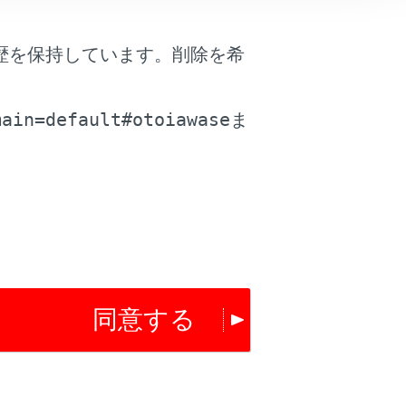
歴を保持しています。削除を希
。
main=default#otoiawase
ま
同意する
は役に立ちましたか？
はい
いいえ