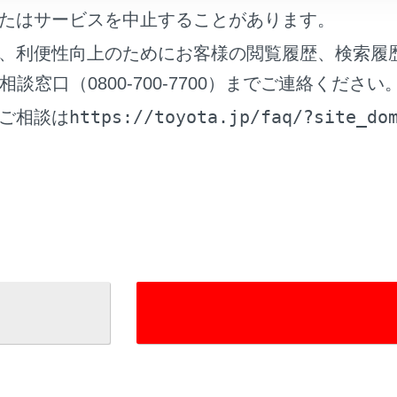
ート（入口・出口／精算用）の通過について
たはサービスを中止することがあります。
、利便性向上のためにお客様の閲覧履歴、検索履
を確認する
窓口（0800-700-7700）までご連絡ください
https://toyota.jp/faq/?site_do
ご相談は
整する
ップ情報を確認する
れているページ
このページ
について
ービスについて