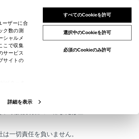
すべてのCookieを許可
、ユーザーに合
ック数の測
選択中のCookieを許可
ーシャルメ
ここで収集
必須のCookieのみ許可
のサービス
ブサイトの
ie(クッキ
けではありません。
、設定の変
扱いについ
詳細を表示
く、取扱説明書の一部または全
社は一切責任を負いません。