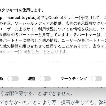
e(クッキー)を使用します。
ETCの利用
ETC の操作
jp
、
manual.toyota.jp
)ではCookie(クッキー)を使用して
の表示、ソーシャルメディアの提供、広告の表示回数やクリ
.0 ユニットの使い方
ユーザーによるサイト利用状況についても情報を収集し、ソ
タ解析の各パートナーと共有しています。各パートナーは、
各パートナーに提供した他の情報、ユーザーが各パートナー
た他の情報を組み合わせて使用することがあります。当ウェ
ie(クッキー)に同意したこととなります。
許可」をクリックすることで、お客様のデバイスにすべてのCook
 ユニットについて
明書及び補足資料、正誤表等が掲載されているわ
意したことになります。Cookie(クッキー)のオプトアウト
るにあたっては、当社の「
Cookie（クッキー）情報の取り
客様の年式に合致しない場合があります。
報
統計
マーケティング
ードを挿入する
その他の知的財産権を保有します。弊社の許可な
くは配信等することはできません。
ードを抜く
できなかったことにより万一損害が生じても、弊