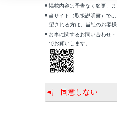
ETC ゲ
車両情報
掲載内容は予告なく変更、ま
こんなときは
当サイト（取扱説明書）では
利用履歴
望される方は、当社のお客様相談
ブックマーク
あとで読む
お車に関するお問い合わせ・
音量を調
でお願いします。
PDFで見る
セットア
車両
マルチメディア
画面表示設定
個人情報の取扱いについて
同意しない
合わせて見ら
サイト利用について
お問い合わせ
ETC サービス
ETC2.0 サ