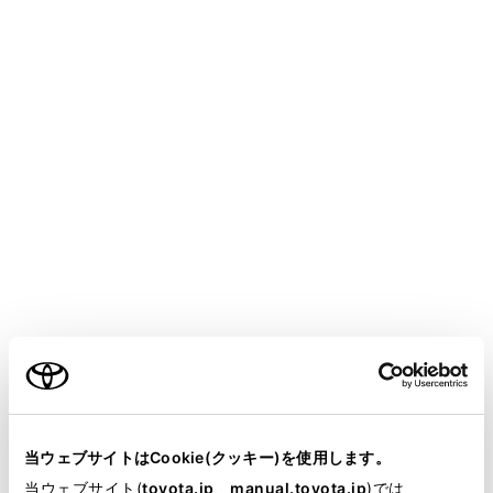
HARRIER PHEV
取扱説明書
安全・安心のために
盗難防止装置
オートアラーム
オートアラームとは、侵入を検知した場合に音と光で警
報する機能です。
オートアラームを設定すると、次のような状況でオート
アラームが作動します。
ご利用の条件
施錠されたドアが、スマートエントリー＆スタートシ
ステム・ワイヤレスリモコンを使わずに解錠された
当サイトには、全ての取扱説明書及び補足資料、正誤表等
り、開けられたとき
が掲載されているわけではありません。
当ウェブサイトはCookie(クッキー)を使用します。
掲載している取扱説明書はお客様の年式に合致しない場合
当ウェブサイト(
toyota.jp
、
manual.toyota.jp
)では
ボンネットが開けられたとき