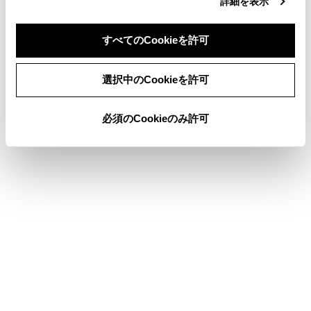
詳細を表示
お子さまを乗せるときは
イモビライザーシステム
すべてのCookieを許可
同意しない
同意する
選択中のCookieを許可
このページは役に立ちましたか？
必須のCookieのみ許可
はい
いいえ
ブックマーク
あとで読む
個人情報の取扱いについて
サイト利用について