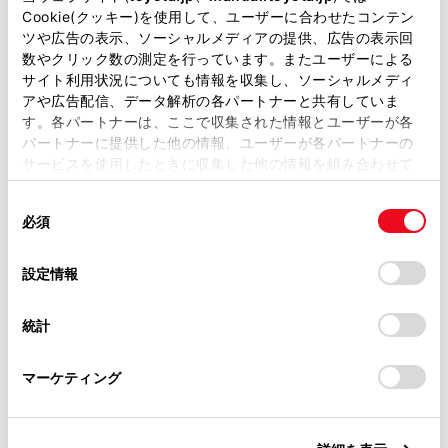
があります。
Cookie(クッキー)を使用して、ユーザーに合わせたコンテン
T-Connect サービスをご利用のお客様へは、オートア
ツや広告の表示、ソーシャルメディアの提供、広告の表示回
取扱説明書は、弊社が著作権その他の知的財産権を保有し
数やクリック数の測定を行っています。またユーザーによる
ラームが作動した場合メールやスマートフォンアプリ
ます。弊社の許可なく、取扱説明書の一部または全部を、
サイト利用状況についても情報を収集し、ソーシャルメディ
へお知らせすることができます。
複製、複写、改変もしくは配信等することはできません。
アや広告配信、データ解析の各パートナーと共有していま
詳しくは、別冊「マルチメディア取扱書」を参照して
す。各パートナーは、ここで収集された情報とユーザーが各
当サイトの利用、または利用できなかったことにより万一
ください。
パートナーに提供した他の情報、ユーザーが各パートナーの
損害が生じても、弊社は一切責任を負いません。
サービスを使用したときに収集した他の情報を組み合わせて
掲載内容は予告なく変更、またはサービスを中止すること
使用することがあります。当ウェブサイトの使用を続行する
があります。
同
とCookie(クッキー)に同意したこととなります。
オートアラームを設定／解除／停止する
必須
意
当サイト（取扱説明書）では、利便性向上のためにお客様
の
「すべてのCookieを許可」をクリックすることで、お客様の
の閲覧履歴、検索履歴を保持しています。削除を希望され
選
デバイスにすべてのCookie(クッキー)が保存されることに同
設定情報
る方は、当社のお客様相談窓口（0800-700-7700）までご
択
意したことになります。Cookie(クッキー)のオプトアウト、
連絡ください。
設定の変更、同意を撤回したりするにあたっては、当社の
統計
「
Cookie（クッキー）情報の取り扱いについて
お車に関するお問い合わせ・ご相談は
」をご覧くだ
さい。
https://toyota.jp/faq/?
合わせて見られているページ
マーケティング
site_domain=default#otoiawase
までお願いします。
シートベルト