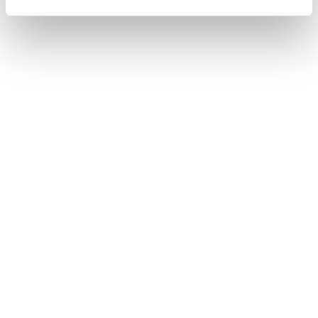
画面モードを切りかえる
画面表示の設定を変更する
画質を調整する
このページは役に立ちましたか？
はい
いいえ
ブックマーク
あとで読む