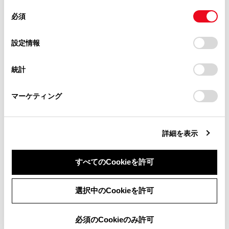
[ETC料金表示]
があります。
同
とCookie(クッキー)に同意したこととなります。
OFFにする
必須
意
当サイト（取扱説明書）では、利便性向上のためにお客様
の
「すべてのCookieを許可」をクリックすることで、お客様の
の閲覧履歴、検索履歴を保持しています。削除を希望され
選
デバイスにすべてのCookie(クッキー)が保存されることに同
設定情報
る方は、当社のお客様相談窓口（0800-700-7700）までご
択
意したことになります。Cookie(クッキー)のオプトアウト、
連絡ください。
迂回エリアの設定
設定の変更、同意を撤回したりするにあたっては、当社の
統計
「
Cookie（クッキー）情報の取り扱いについて
お車に関するお問い合わせ・ご相談は
」をご覧くだ
さい。
https://toyota.jp/faq/?
迂回エリアを登録する
マーケティング
site_domain=default#otoiawase
までお願いします。
迂回エリアを編集する
詳細を表示
迂回エリアを削除する
すべてのCookieを許可
同意しない
同意する
選択中のCookieを許可
必須のCookieのみ許可
合わせて見られているページ