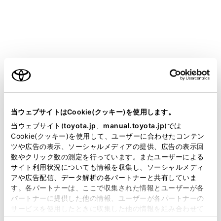
ご利用の条件
当サイトには、全ての取扱説明書及び補足資料、正誤表等
設定項目
が掲載されているわけではありません。
当ウェブサイトはCookie(クッキー)を使用します。
掲載している取扱説明書はお客様の年式に合致しない場合
当ウェブサイト(
toyota.jp
、
manual.toyota.jp
)では
[迂回エリア]
迂回エリアの
があります。
Cookie(クッキー)を使用して、ユーザーに合わせたコンテン
ツや広告の表示、ソーシャルメディアの提供、広告の表示回
取扱説明書は、弊社が著作権その他の知的財産権を保有し
数やクリック数の測定を行っています。またユーザーによる
[新旧ルート比較表示]
新旧ルート比較
ます。弊社の許可なく、取扱説明書の一部または全部を、
サイト利用状況についても情報を収集し、ソーシャルメディ
複製、複写、改変もしくは配信等することはできません。
アや広告配信、データ解析の各パートナーと共有していま
す。各パートナーは、ここで収集された情報とユーザーが各
[残量低下時ガソリンスタンド表示]
ガソリンスタ
当サイトの利用、または利用できなかったことにより万一
パートナーに提供した他の情報、ユーザーが各パートナーの
損害が生じても、弊社は一切責任を負いません。
サービスを使用したときに収集した他の情報を組み合わせて
全ルート図表
掲載内容は予告なく変更、またはサービスを中止すること
使用することがあります。当ウェブサイトの使用を続行する