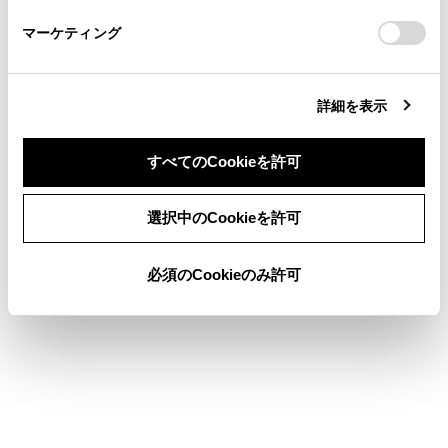
さい。
https://toyota.jp/faq/?
マーケティング
site_domain=default#otoiawase
までお願いします。
詳細を表示
合わせて見られているページ
すべてのCookieを許可
地図を更新する
同意しない
同意する
選択中のCookieを許可
ルート情報を表示する
VICS記号や表示について
必須のCookieのみ許可
このページは役に立ちましたか？
はい
いいえ