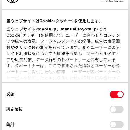
当サイトには、全ての取扱説明書及び補足資料、正誤表等
が掲載されているわけではありません。
当ウェブサイトはCookie(クッキー)を使用します。
掲載している取扱説明書はお客様の年式に合致しない場合
当ウェブサイト(
toyota.jp
、
manual.toyota.jp
)では
があります。
Cookie(クッキー)を使用して、ユーザーに合わせたコンテン
ツや広告の表示、ソーシャルメディアの提供、広告の表示回
取扱説明書は、弊社が著作権その他の知的財産権を保有し
数やクリック数の測定を行っています。またユーザーによる
ます。弊社の許可なく、取扱説明書の一部または全部を、
サイト利用状況についても情報を収集し、ソーシャルメディ
複製、複写、改変もしくは配信等することはできません。
アや広告配信、データ解析の各パートナーと共有していま
す。各パートナーは、ここで収集された情報とユーザーが各
当サイトの利用、または利用できなかったことにより万一
パートナーに提供した他の情報、ユーザーが各パートナーの
損害が生じても、弊社は一切責任を負いません。
サービスを使用したときに収集した他の情報を組み合わせて
掲載内容は予告なく変更、またはサービスを中止すること
知識
使用することがあります。当ウェブサイトの使用を続行する
があります。
同
とCookie(クッキー)に同意したこととなります。
必須
意
当サイト（取扱説明書）では、利便性向上のためにお客様
T-Connect未契約の場合、[概要] [その他]は表示され
の
「すべてのCookieを許可」をクリックすることで、お客様の
の閲覧履歴、検索履歴を保持しています。削除を希望され
ません。T-Connect契約時でも施設によっては表示
選
デバイスにすべてのCookie(クッキー)が保存されることに同
設定情報
る方は、当社のお客様相談窓口（0800-700-7700）までご
されません。
択
意したことになります。Cookie(クッキー)のオプトアウト、
連絡ください。
設定の変更、同意を撤回したりするにあたっては、当社の
名称、住所、電話番号のみ表示されます。
統計
「
Cookie（クッキー）情報の取り扱いについて
お車に関するお問い合わせ・ご相談は
」をご覧くだ