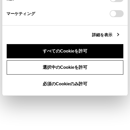
「
Cookie（クッキー）情報の取り扱いについて
お車に関するお問い合わせ・ご相談は
」をご覧くだ
さい。
https://toyota.jp/faq/?
その機能およびサービスは予告なしに終了
マーケティング
site_domain=default#otoiawase
までお願いします。
または変更されることがあります。
Apple CarPlayまたはAndroid Autoでサポー
トされているアプリケーションについて
詳細を表示
は、それぞれのWebサイトをご覧くださ
い。
すべてのCookieを許可
Apple CarPlay/Android Autoを使用している
同意しない
同意する
あいだ、場所や車速などの車両およびユー
選択中のCookieを許可
ザー情報は、それぞれのアプリケーション
発行元および携帯電話サービスプロバイダ
必須のCookieのみ許可
と共有されます。
アプリケーションをダウンロードして使用
することにより、それらの利用規約に同意
したことになります。
データはインターネットを介して送信さ