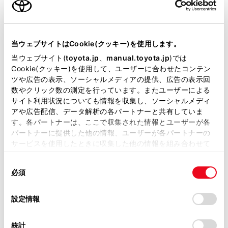
[音声＆オーディオ]設定画面で案内音量を変
当サイトには、全ての取扱説明書及び補足資料、正誤表等
更できます。（→
サウンドやメディアの設
が掲載されているわけではありません。
定を変更する
）オーディオシステムの音量
当ウェブサイトはCookie(クッキー)を使用します。
調整でも変更できます。（→
オーディオシ
掲載している取扱説明書はお客様の年式に合致しない場合
当ウェブサイト(
toyota.jp
、
manual.toyota.jp
)では
があります。
ステムのON/OFFと音量を調整する
）
Cookie(クッキー)を使用して、ユーザーに合わせたコンテン
ツや広告の表示、ソーシャルメディアの提供、広告の表示回
取扱説明書は、弊社が著作権その他の知的財産権を保有し
Apple CarPlay/Android Autoを接続中に、も
数やクリック数の測定を行っています。またユーザーによる
ます。弊社の許可なく、取扱説明書の一部または全部を、
う一台のApple CarPlay/Android Autoを使用
サイト利用状況についても情報を収集し、ソーシャルメディ
複製、複写、改変もしくは配信等することはできません。
アや広告配信、データ解析の各パートナーと共有していま
することはできません。
す。各パートナーは、ここで収集された情報とユーザーが各
当サイトの利用、または利用できなかったことにより万一
iPhoneの商標は、アイホン株式会社のライ
パートナーに提供した他の情報、ユーザーが各パートナーの
損害が生じても、弊社は一切責任を負いません。
サービスを使用したときに収集した他の情報を組み合わせて
センスにもとづき使用されています。
掲載内容は予告なく変更、またはサービスを中止すること
使用することがあります。当ウェブサイトの使用を続行する
があります。
同
Apple CarPlay/Android Autoは、Apple
とCookie(クッキー)に同意したこととなります。
必須
意
社/Google社によって開発されたアプリケー
当サイト（取扱説明書）では、利便性向上のためにお客様
の
「すべてのCookieを許可」をクリックすることで、お客様の
の閲覧履歴、検索履歴を保持しています。削除を希望され
ションです。接続されている機器のオペレ
選
デバイスにすべてのCookie(クッキー)が保存されることに同
設定情報
る方は、当社のお客様相談窓口（0800-700-7700）までご
ーティングシステム、ハードウェアおよび
択
意したことになります。Cookie(クッキー)のオプトアウト、
連絡ください。
ソフトウェア、またはApple
設定の変更、同意を撤回したりするにあたっては、当社の
統計
CarPlay/Android Autoの仕様の変更により、