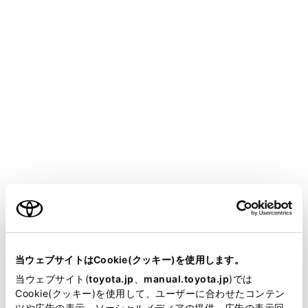
HARRIER PHEV
取扱説明書
運転
運転のしかた
パワー（イグニッション）スイ
ッチ
メニュー
電子キーを携帯して次の操作を行うことで、ハイブリッ
ご利用の条件
ドシステムの始動またはパワースイッチのモードを切り
かえることができます。
当サイトには、全ての取扱説明書及び補足資料、正誤表等
が掲載されているわけではありません。
当ウェブサイトはCookie(クッキー)を使用します。
ハイブリッドシステムを始動するには
掲載している取扱説明書はお客様の年式に合致しない場合
当ウェブサイト(
toyota.jp
、
manual.toyota.jp
)では
があります。
Cookie(クッキー)を使用して、ユーザーに合わせたコンテン
ツや広告の表示、ソーシャルメディアの提供、広告の表示回