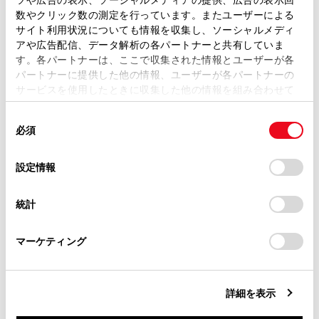
ハイブリッドシステムを停止するには
取扱説明書は、弊社が著作権その他の知的財産権を保有し
数やクリック数の測定を行っています。またユーザーによる
ます。弊社の許可なく、取扱説明書の一部または全部を、
サイト利用状況についても情報を収集し、ソーシャルメディ
複製、複写、改変もしくは配信等することはできません。
パワースイッチを切りかえるには
アや広告配信、データ解析の各パートナーと共有していま
す。各パートナーは、ここで収集された情報とユーザーが各
当サイトの利用、または利用できなかったことにより万一
パートナーに提供した他の情報、ユーザーが各パートナーの
損害が生じても、弊社は一切責任を負いません。
シフトレバーがP以外でハイブリッドシステム
サービスを使用したときに収集した他の情報を組み合わせて
を停止したとき
掲載内容は予告なく変更、またはサービスを中止すること
使用することがあります。当ウェブサイトの使用を続行する
があります。
同
とCookie(クッキー)に同意したこととなります。
必須
意
当サイト（取扱説明書）では、利便性向上のためにお客様
の
「すべてのCookieを許可」をクリックすることで、お客様の
の閲覧履歴、検索履歴を保持しています。削除を希望され
選
デバイスにすべてのCookie(クッキー)が保存されることに同
設定情報
る方は、当社のお客様相談窓口（0800-700-7700）までご
択
意したことになります。Cookie(クッキー)のオプトアウト、
連絡ください。
設定の変更、同意を撤回したりするにあたっては、当社の
統計
「
Cookie（クッキー）情報の取り扱いについて
お車に関するお問い合わせ・ご相談は
」をご覧くだ
合わせて見られているページ
さい。
https://toyota.jp/faq/?
マーケティング
site_domain=default#otoiawase
までお願いします。
レーダークルーズコントロール（全車速追従機能付き）
ワイパー＆ウォッシャー（リヤ）
詳細を表示
ランプスイッチ