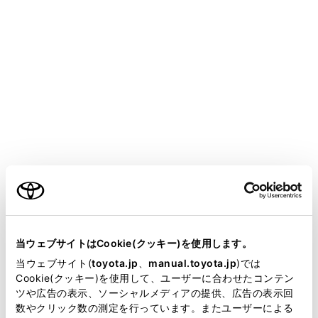
ィアシステムの連絡先に新規で追加できません。
[‍自
動転送‍]
をOFFにしてから行ってください。
Apple CarPlay/Android Autoを接続しているときは、
この機能を使用できません。
メインメニューの
[‍
‍]
にタッチします。
[‍連絡先の更新‍]
にタッチします。
[‍新規作成‍]
にタッチします。
各項目を選択して入力します。
ご利用の条件
当サイトには、全ての取扱説明書及び補足資料、正誤表等
が掲載されているわけではありません。
当ウェブサイトはCookie(クッキー)を使用します。
掲載している取扱説明書はお客様の年式に合致しない場合
当ウェブサイト(
toyota.jp
、
manual.toyota.jp
)では
があります。
Cookie(クッキー)を使用して、ユーザーに合わせたコンテン
ツや広告の表示、ソーシャルメディアの提供、広告の表示回
取扱説明書は、弊社が著作権その他の知的財産権を保有し
数やクリック数の測定を行っています。またユーザーによる
[‍電話番号を追加‍]
にタッチすると、追加の電話番
ます。弊社の許可なく、取扱説明書の一部または全部を、