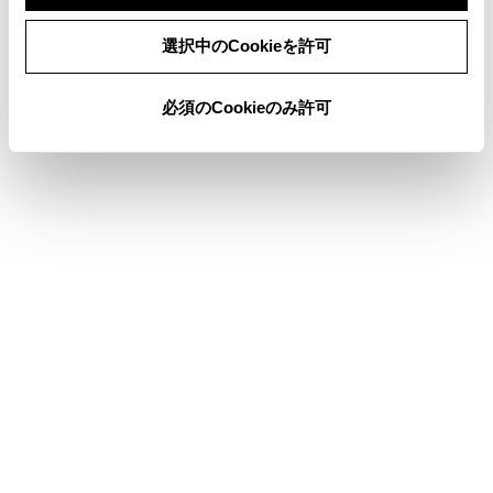
連絡先のデータを修正する
同意しない
同意する
選択中のCookieを許可
連絡先のデータを削除する
必須のCookieのみ許可
合わせて見られているページ
ワンタッチダイヤルを登録する
ハンズフリー電話が故障したとお考えになる前に
ハンズフリー電話についての留意事項
このページは役に立ちましたか？