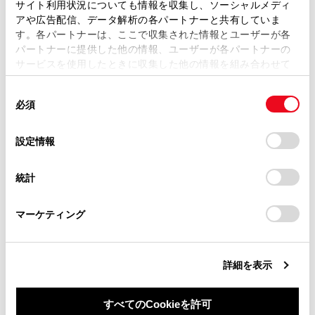
サイト利用状況についても情報を収集し、ソーシャルメディ
号を設定できます。
複製、複写、改変もしくは配信等することはできません。
アや広告配信、データ解析の各パートナーと共有していま
電話番号が入力されていない場合、電話番号を追
す。各パートナーは、ここで収集された情報とユーザーが各
当サイトの利用、または利用できなかったことにより万一
加することはできません。
パートナーに提供した他の情報、ユーザーが各パートナーの
損害が生じても、弊社は一切責任を負いません。
サービスを使用したときに収集した他の情報を組み合わせて
電話番号の種別（自宅や携帯など）を選択できま
掲載内容は予告なく変更、またはサービスを中止すること
使用することがあります。当ウェブサイトの使用を続行する
す。
があります。
同
とCookie(クッキー)に同意したこととなります。
必須
意
当サイト（取扱説明書）では、利便性向上のためにお客様
[‍保存‍]
にタッチします。
の
「すべてのCookieを許可」をクリックすることで、お客様の
の閲覧履歴、検索履歴を保持しています。削除を希望され
選
デバイスにすべてのCookie(クッキー)が保存されることに同
名前、読み仮名、電話番号のすべてが入力されてい
設定情報
る方は、当社のお客様相談窓口（0800-700-7700）までご
択
意したことになります。Cookie(クッキー)のオプトアウト、
ないと登録できません。
連絡ください。
設定の変更、同意を撤回したりするにあたっては、当社の
統計
「
Cookie（クッキー）情報の取り扱いについて
お車に関するお問い合わせ・ご相談は
」をご覧くだ
関連リンク
さい。
https://toyota.jp/faq/?
マーケティング
site_domain=default#otoiawase
までお願いします。
Bluetooth®機器を設定する
履歴から電話をかける
詳細を表示
すべてのCookieを許可