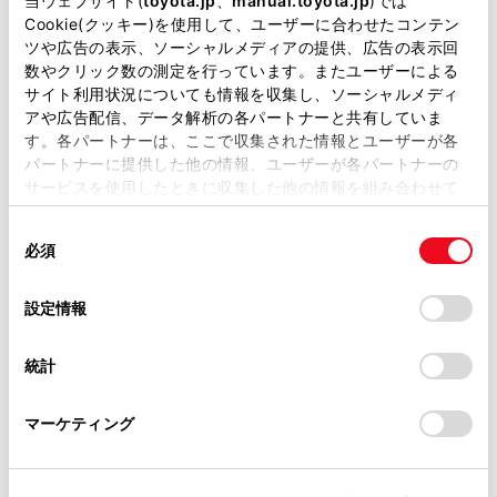
当ウェブサイト(
toyota.jp
、
manual.toyota.jp
)では
‍®
の契約と車内
Wi-Fi
オプションの契約が必要で
があります。
Cookie(クッキー)を使用して、ユーザーに合わせたコンテン
す。
ツや広告の表示、ソーシャルメディアの提供、広告の表示回
取扱説明書は、弊社が著作権その他の知的財産権を保有し
安全上の配慮から車を完全に停止し、パーキン
数やクリック数の測定を行っています。またユーザーによる
ます。弊社の許可なく、取扱説明書の一部または全部を、
サイト利用状況についても情報を収集し、ソーシャルメディ
グブレーキをかける、またはシフトポジション
複製、複写、改変もしくは配信等することはできません。
アや広告配信、データ解析の各パートナーと共有していま
をPにいれたときのみWebサイトをご覧になる
す。各パートナーは、ここで収集された情報とユーザーが各
当サイトの利用、または利用できなかったことにより万一
ことができます。（走行中は音声だけになりま
パートナーに提供した他の情報、ユーザーが各パートナーの
損害が生じても、弊社は一切責任を負いません。
す。）
サービスを使用したときに収集した他の情報を組み合わせて
掲載内容は予告なく変更、またはサービスを中止すること
使用することがあります。当ウェブサイトの使用を続行する
があります。
同
とCookie(クッキー)に同意したこととなります。
必須
意
当サイト（取扱説明書）では、利便性向上のためにお客様
の
「すべてのCookieを許可」をクリックすることで、お客様の
の閲覧履歴、検索履歴を保持しています。削除を希望され
選
デバイスにすべてのCookie(クッキー)が保存されることに同
設定情報
る方は、当社のお客様相談窓口（0800-700-7700）までご
択
意したことになります。Cookie(クッキー)のオプトアウト、
連絡ください。
設定の変更、同意を撤回したりするにあたっては、当社の
統計
「
Cookie（クッキー）情報の取り扱いについて
お車に関するお問い合わせ・ご相談は
」をご覧くだ
さい。
https://toyota.jp/faq/?
マーケティング
site_domain=default#otoiawase
までお願いします。
合わせて見られているページ
リモートメンテナンスサービスについて