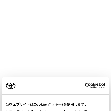
GR YARIS
取扱説明書
T-Connect
マルチメディア
Web ブラウザ
Webブラウザ機能（インターネ
ット）について
インターネットへ接続し、Webサイト（ニュースやブロ
グ、ストリーミング音楽、動画など）をご覧になること
ができます。
ご利用の条件
知識
当サイトには、全ての取扱説明書及び補足資料、正誤表等
が掲載されているわけではありません。
当ウェブサイトはCookie(クッキー)を使用します。
Webブラウザ機能を使用するには、T-Connect
掲載している取扱説明書はお客様の年式に合致しない場合