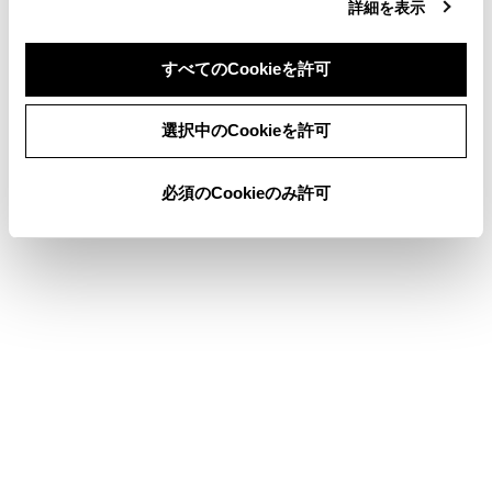
詳細を表示
Webブラウザ画面を操作する
データ通信に関する留意事項
すべてのCookieを許可
同意しない
同意する
選択中のCookieを許可
このページは役に立ちましたか？
必須のCookieのみ許可
はい
いいえ
ブックマーク
あとで読む
個人情報の取扱いについて