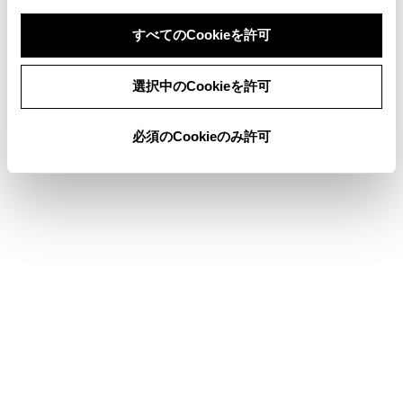
電球（バルブ）の交換
すべてのCookieを許可
同意しない
同意する
選択中のCookieを許可
このページは役に立ちましたか？
必須のCookieのみ許可
はい
いいえ
ブックマーク
あとで読む
個人情報の取扱いについて
サイト利用について
お問い合わせ