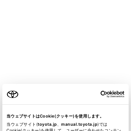
GR YARIS
取扱説明書
お手入れのしかた
簡単な点検・部品交換
タイヤの交換
メニュー
ご自身でタイヤを交換するときは、工具とジャッキをご
準備ください。
ご利用の条件
ご自身でのタイヤの交換に不安がある場合は、トヨタ販
売店にご相談ください。
当サイトには、全ての取扱説明書及び補足資料、正誤表等
が掲載されているわけではありません。
当ウェブサイトはCookie(クッキー)を使用します。
ジャッキで車体を持ち上げる前に
掲載している取扱説明書はお客様の年式に合致しない場合
当ウェブサイト(
toyota.jp
、
manual.toyota.jp
)では
があります。
Cookie(クッキー)を使用して、ユーザーに合わせたコンテン