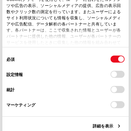
工具とジャッキ位置
ツや広告の表示、ソーシャルメディアの提供、広告の表示回
取扱説明書は、弊社が著作権その他の知的財産権を保有し
数やクリック数の測定を行っています。またユーザーによる
ます。弊社の許可なく、取扱説明書の一部または全部を、
サイト利用状況についても情報を収集し、ソーシャルメディ
ジャッキの取り出し方
複製、複写、改変もしくは配信等することはできません。
アや広告配信、データ解析の各パートナーと共有していま
す。各パートナーは、ここで収集された情報とユーザーが各
当サイトの利用、または利用できなかったことにより万一
タイヤの取りはずし
パートナーに提供した他の情報、ユーザーが各パートナーの
損害が生じても、弊社は一切責任を負いません。
サービスを使用したときに収集した他の情報を組み合わせて
掲載内容は予告なく変更、またはサービスを中止すること
使用することがあります。当ウェブサイトの使用を続行する
タイヤの取り付け
があります。
同
とCookie(クッキー)に同意したこととなります。
必須
意
当サイト（取扱説明書）では、利便性向上のためにお客様
の
「すべてのCookieを許可」をクリックすることで、お客様の
の閲覧履歴、検索履歴を保持しています。削除を希望され
選
デバイスにすべてのCookie(クッキー)が保存されることに同
設定情報
る方は、当社のお客様相談窓口（0800-700-7700）までご
択
意したことになります。Cookie(クッキー)のオプトアウト、
連絡ください。
設定の変更、同意を撤回したりするにあたっては、当社の
統計
「
Cookie（クッキー）情報の取り扱いについて
お車に関するお問い合わせ・ご相談は
」をご覧くだ
さい。
https://toyota.jp/faq/?
合わせて見られているページ
マーケティング
site_domain=default#otoiawase
までお願いします。
タイヤについて
外装の手入れ
詳細を表示