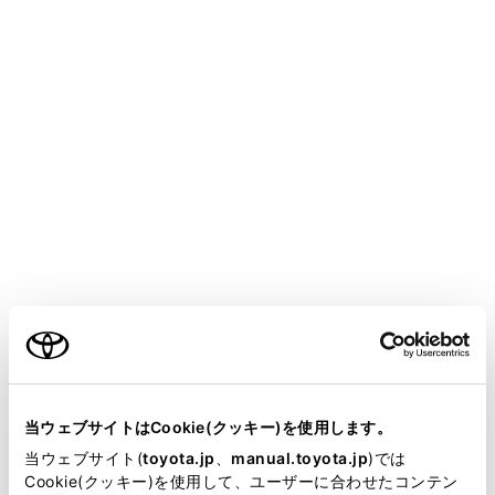
GR YARIS
取扱説明書
マルチメディア
ナビゲーション
目的地の検索
電話帳から目的地を検索する
接続しているスマートフォンの電話帳に住所が登録され
ている場合、電話帳から目的地を設定することができま
す。
ご利用の条件
この機能を使用するには、スマートフォンをマルチメ
当サイトには、全ての取扱説明書及び補足資料、正誤表等
ディアシステムに登録する必要があります。
が掲載されているわけではありません。
当ウェブサイトはCookie(クッキー)を使用します。
登録されている住所が地図データにない場合は設定で
掲載している取扱説明書はお客様の年式に合致しない場合
当ウェブサイト(
toyota.jp
、
manual.toyota.jp
)では
きません。
があります。
Cookie(クッキー)を使用して、ユーザーに合わせたコンテン