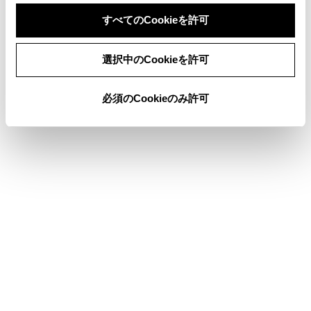
すべてのCookieを許可
同意しない
同意する
選択中のCookieを許可
このページは役に立ちましたか？
必須のCookieのみ許可
はい
いいえ
ブックマーク
あとで読む
個人情報の取扱いについて
サイト利用について
お問い合わせ
©2024 TOYOTA MOTOR CORPORATION