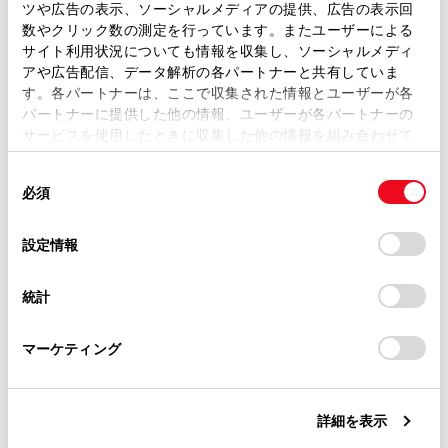
ツや広告の表示、ソーシャルメディアの提供、広告の表示回
メインメニューの
[‍
‍]
にタッチします。
取扱説明書は、弊社が著作権その他の知的財産権を保有し
数やクリック数の測定を行っています。またユーザーによる
ます。弊社の許可なく、取扱説明書の一部または全部を、
[‍連絡先‍]
にタッチします。
サイト利用状況についても情報を収集し、ソーシャルメディ
複製、複写、改変もしくは配信等することはできません。
アや広告配信、データ解析の各パートナーと共有していま
連絡先を選択します。
す。各パートナーは、ここで収集された情報とユーザーが各
当サイトの利用、または利用できなかったことにより万一
住所を選択します。
パートナーに提供した他の情報、ユーザーが各パートナーの
損害が生じても、弊社は一切責任を負いません。
サービスを使用したときに収集した他の情報を組み合わせて
掲載内容は予告なく変更、またはサービスを中止すること
使用することがあります。当ウェブサイトの使用を続行する
があります。
同
とCookie(クッキー)に同意したこととなります。
必須
意
当サイト（取扱説明書）では、利便性向上のためにお客様
の
「すべてのCookieを許可」をクリックすることで、お客様の
の閲覧履歴、検索履歴を保持しています。削除を希望され
選
デバイスにすべてのCookie(クッキー)が保存されることに同
設定情報
る方は、当社のお客様相談窓口（0800-700-7700）までご
択
意したことになります。Cookie(クッキー)のオプトアウト、
連絡ください。
設定の変更、同意を撤回したりするにあたっては、当社の
統計
「
Cookie（クッキー）情報の取り扱いについて
お車に関するお問い合わせ・ご相談は
」をご覧くだ
合わせて見られているページ
さい。
https://toyota.jp/faq/?
マーケティング
site_domain=default#otoiawase
までお願いします。
目的地検索画面の見方
VICSについて
詳細を表示
地図を更新する