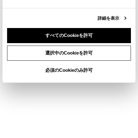
合わせて見られているページ
詳細を表示
ワンタッチダイヤルを登録する
すべてのCookieを許可
連絡先に新規データを追加する
同意しない
同意する
ハンズフリー電話が故障したとお考えになる前に
選択中のCookieを許可
必須のCookieのみ許可
このページは役に立ちましたか？
はい
いいえ