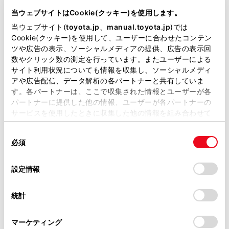
が掲載されているわけではありません。
当ウェブサイトはCookie(クッキー)を使用します。
掲載している取扱説明書はお客様の年式に合致しない場合
知識
当ウェブサイト(
toyota.jp
、
manual.toyota.jp
)では
があります。
Cookie(クッキー)を使用して、ユーザーに合わせたコンテン
ツや広告の表示、ソーシャルメディアの提供、広告の表示回
取扱説明書は、弊社が著作権その他の知的財産権を保有し
携帯電話の設定で着信拒否に設定している電話
数やクリック数の測定を行っています。またユーザーによる
ます。弊社の許可なく、取扱説明書の一部または全部を、
番号から着信した場合、着信を拒否します。
サイト利用状況についても情報を収集し、ソーシャルメディ
複製、複写、改変もしくは配信等することはできません。
アや広告配信、データ解析の各パートナーと共有していま
す。各パートナーは、ここで収集された情報とユーザーが各
当サイトの利用、または利用できなかったことにより万一
関連リンク
パートナーに提供した他の情報、ユーザーが各パートナーの
損害が生じても、弊社は一切責任を負いません。
サービスを使用したときに収集した他の情報を組み合わせて
掲載内容は予告なく変更、またはサービスを中止すること
使用することがあります。当ウェブサイトの使用を続行する
音声で操作する
があります。
同
とCookie(クッキー)に同意したこととなります。
ステアリングスイッチで操作する
必須
意
当サイト（取扱説明書）では、利便性向上のためにお客様
の
「すべてのCookieを許可」をクリックすることで、お客様の
の閲覧履歴、検索履歴を保持しています。削除を希望され
選
デバイスにすべてのCookie(クッキー)が保存されることに同
設定情報
る方は、当社のお客様相談窓口（0800-700-7700）までご
択
意したことになります。Cookie(クッキー)のオプトアウト、
連絡ください。
設定の変更、同意を撤回したりするにあたっては、当社の
統計
「
Cookie（クッキー）情報の取り扱いについて
お車に関するお問い合わせ・ご相談は
」をご覧くだ
さい。
https://toyota.jp/faq/?
マーケティング
site_domain=default#otoiawase
までお願いします。