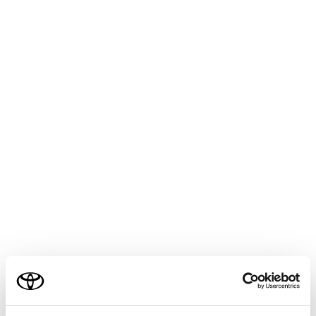
GR YARIS
取扱説明書
マルチメディア
ハンズフリー電話
電話の受け方
着信を拒否する
マルチメディアシステムではいくつかの方法で着信を拒
否できます。
着信中に、次のいずれかの操作をして、着信を拒否し
ます。
[‍
‍]
にタッチします。
ご利用の条件
電話機を直接操作します。
エージェント（音声対話サービス）で電話に出るた
当サイトには、全ての取扱説明書及び補足資料、正誤表等
めの音声コマンドを発話します。