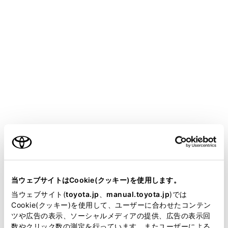
GR YARIS
取扱説明書
マルチメディア
ナビゲーション
目的地の設定
目的地の設定
全ルート図表示画面の見方
ご利用の条件
目的地案内のデモを見る
ルート情報を表示する
当サイトには、全ての取扱説明書及び補足資料、正誤表等
ルートオプションを変更する
が掲載されているわけではありません。
当ウェブサイトはCookie(クッキー)を使用します。
他の経路に変更する
掲載している取扱説明書はお客様の年式に合致しない場合
当ウェブサイト(
toyota.jp
、
manual.toyota.jp
)では
があります。
Cookie(クッキー)を使用して、ユーザーに合わせたコンテン
出入り口IC（インターチェンジ）を指定する
ツや広告の表示、ソーシャルメディアの提供、広告の表示回
取扱説明書は、弊社が著作権その他の知的財産権を保有し
目的地の詳細情報を表示する
数やクリック数の測定を行っています。またユーザーによる