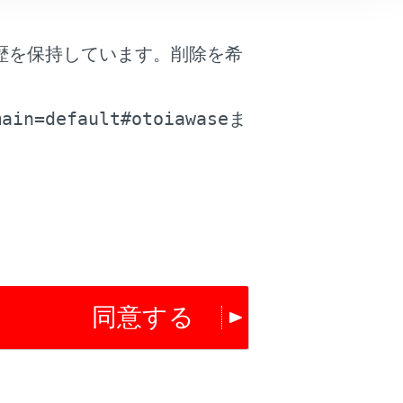
歴を保持しています。削除を希
。
main=default#otoiawase
ま
は役に立ちましたか？
同意する
はい
いいえ