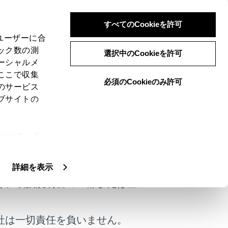
すべてのCookieを許可
、ユーザーに合
ック数の測
選択中のCookieを許可
ーシャルメ
ここで収集
必須のCookieのみ許可
のサービス
ブサイトの
報です。ビーコンまたはトヨタスマートセンタ
ie(クッキ
たルートが新たに見つかったとき、新ルートと
けではありません。
、設定の変
扱いについ
詳細を表示
く、取扱説明書の一部または全
点を通過したときは、元ルートで案内します。
社は一切責任を負いません。