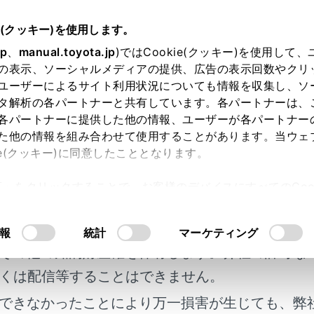
e(クッキー)を使用します。
ナビゲーション
VICS・交通情報
jp
、
manual.toyota.jp
)ではCookie(クッキー)を使用して
の表示、ソーシャルメディアの提供、広告の表示回数やクリ
ートを比較して表示する
ユーザーによるサイト利用状況についても情報を収集し、ソ
タ解析の各パートナーと共有しています。各パートナーは、
各パートナーに提供した他の情報、ユーザーが各パートナー
た他の情報を組み合わせて使用することがあります。当ウェ
ie(クッキー)に同意したこととなります。
トセンターから提供されるプローブコミュニケーション交通情
許可」をクリックすることで、お客様のデバイスにすべてのCook
供される現況情報が受信され、渋滞および規制情報が考慮され
明書及び補足資料、正誤表等が掲載されているわ
意したことになります。Cookie(クッキー)のオプトアウト
較と分岐点までの距離を表示します。
るにあたっては、当社の「
Cookie（クッキー）情報の取り
客様の年式に合致しない場合があります。
を表示‍]
にタッチします。
報
統計
マーケティング
その他の知的財産権を保有します。弊社の許可な
示中に操作しなかったとき、または新ルートと元ルートの分岐
くは配信等することはできません。
較表示をONに設定したとき、新旧ルート比較表示ができます。
できなかったことにより万一損害が生じても、弊