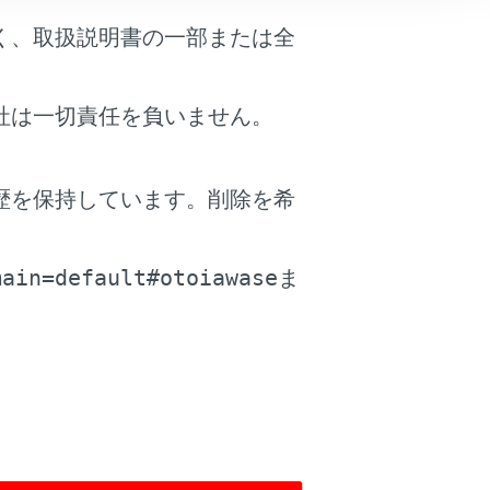
く、取扱説明書の一部または全
ッチを押します。
社は一切責任を負いません。
歴を保持しています。削除を希
。
main=default#otoiawase
ま