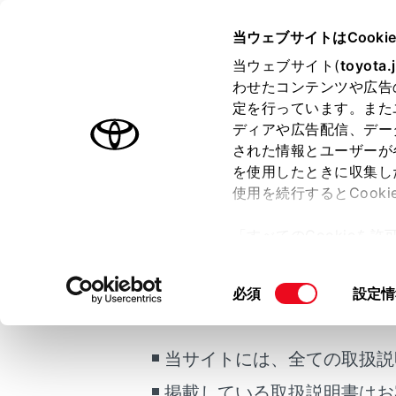
GR YARIS
取扱説明書
当ウェブサイトはCooki
マルチメディア
当ウェブサイト(
toyota.
ホーム
わせたコンテンツや広告
割込着
定を行っています。また
はじめに
ディアや広告配信、デー
された情報とユーザーが
安全・安心のために
を使用したときに収集し
走行に関する情報表示
使用を続行するとCook
運転する前に
通話中に第三
「すべてのCookieを
れます。
運転
ー)が保存されることに同
室内装備・機能
更、同意を撤回したりす
知識
ご利用の条件
同
必須
設定情
マルチメディア
て
」をご覧ください。
意
お手入れのしかた
携帯電
の
携帯電話
万一の場合には
選
当サイトには、全ての取扱説
択
携帯電
車両情報
掲載している取扱説明書はお