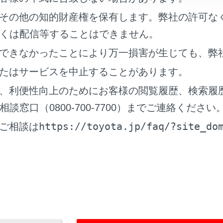
その他の知的財産権を保有します。弊社の許可な
に、
[‍
‍]
にタッチ、またはステアリングスイッチの
[‍
‍]
スイ
くは配信等することはできません。
できなかったことにより万一損害が生じても、弊
たはサービスを中止することがあります。
、利便性向上のためにお客様の閲覧履歴、検索履
窓口（0800-700-7700）までご連絡ください
出ると、通話していた相手は保留中になります。
https://toyota.jp/faq/?site_do
ご相談は
‍]
にタッチするごとに通話相手が切りかわります。
スイッチで操作する