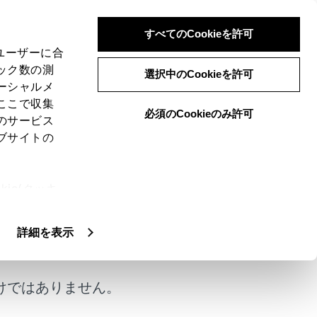
すべてのCookieを許可
、ユーザーに合
ック数の測
選択中のCookieを許可
ーシャルメ
ここで収集
必須のCookieのみ許可
のサービス
ブサイトの
込着信が入ると、画面上部に着信通知が表示さ
ie(クッキ
、設定の変
扱いについ
詳細を表示
は、割込通話できません。
けではありません。
あります。