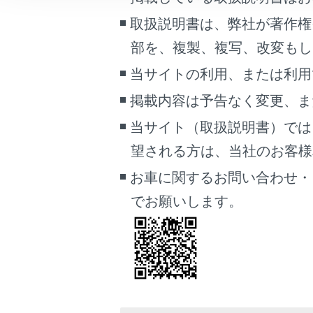
こんなときは
取扱説明書は、弊社が著作権
割込着信中
部を、複製、複写、改変もし
ブックマーク
あとで読む
当サイトの利用、または利用
掲載内容は予告なく変更、ま
PDFで見る
車両
当サイト（取扱説明書）では
マルチメディア
望される方は、当社のお客様相談
割込着信に
画面表示設定
お車に関するお問い合わせ・
[‍通話切り替え
でお願いします。
個人情報の取扱いについて
サイト利用について
関連リンク
お問い合わせ
ステアリング