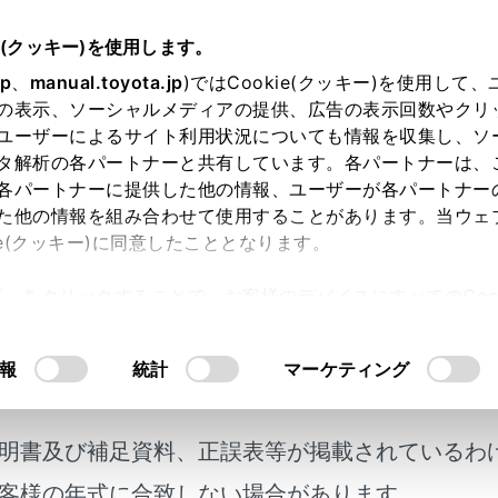
e(クッキー)を使用します。
ハンズフリー電話
通話中の操作
jp
、
manual.toyota.jp
)ではCookie(クッキー)を使用して
の表示、ソーシャルメディアの提供、広告の表示回数やクリ
信の電話に出る
ユーザーによるサイト利用状況についても情報を収集し、ソ
タ解析の各パートナーと共有しています。各パートナーは、
各パートナーに提供した他の情報、ユーザーが各パートナー
た他の情報を組み合わせて使用することがあります。当ウェ
ie(クッキー)に同意したこととなります。
者から着信が入った場合、割込通話で両者と通話できます。割
許可」をクリックすることで、お客様のデバイスにすべてのCook
意したことになります。Cookie(クッキー)のオプトアウト
るにあたっては、当社の「
Cookie（クッキー）情報の取り
報
統計
マーケティング
話会社と割込通話の契約をしている必要があります。
がHFP Ver. 1.5以上のプロファイルに対応していない場合
明書及び補足資料、正誤表等が掲載されているわ
話の機種や契約内容によっては、本機能が利用できない場合が
客様の年式に合致しない場合があります。