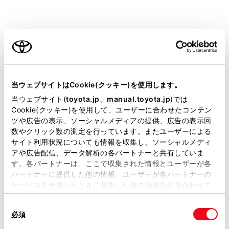
ご利用の条件
設定項目
当サイトには、全ての取扱説明書及び補足資料、正誤表等
が掲載されているわけではありません。
[‍目的地履歴の消去‍]
当ウェブサイトはCookie(クッキー)を使用します。
掲載している取扱説明書はお客様の年式に合致しない場合
当ウェブサイト(
toyota.jp
、
manual.toyota.jp
)では
があります。
Cookie(クッキー)を使用して、ユーザーに合わせたコンテン
ツや広告の表示、ソーシャルメディアの提供、広告の表示回
取扱説明書は、弊社が著作権その他の知的財産権を保有し
数やクリック数の測定を行っています。またユーザーによる
ます。弊社の許可なく、取扱説明書の一部または全部を、
[‍お気に入り‍]
サイト利用状況についても情報を収集し、ソーシャルメディ
複製、複写、改変もしくは配信等することはできません。
アや広告配信、データ解析の各パートナーと共有していま
す。各パートナーは、ここで収集された情報とユーザーが各
当サイトの利用、または利用できなかったことにより万一
[‍ハートフル音声‍]
パートナーに提供した他の情報、ユーザーが各パートナーの
損害が生じても、弊社は一切責任を負いません。
サービスを使用したときに収集した他の情報を組み合わせて
掲載内容は予告なく変更、またはサービスを中止すること
[‍現在地補正‍]
使用することがあります。当ウェブサイトの使用を続行する
があります。
同
とCookie(クッキー)に同意したこととなります。
必須
意
当サイト（取扱説明書）では、利便性向上のためにお客様
の
「すべてのCookieを許可」をクリックすることで、お客様の