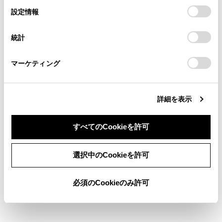
の閲覧履歴、検索履歴を保持しています。削除を希望され
選
デバイスにすべてのCookie(クッキー)が保存されることに同
設定情報
る方は、当社のお客様相談窓口（0800-700-7700）までご
択
意したことになります。Cookie(クッキー)のオプトアウト、
お気に入り設定
連絡ください。
設定の変更、同意を撤回したりするにあたっては、当社の
統計
「
Cookie（クッキー）情報の取り扱いについて
お車に関するお問い合わせ・ご相談は
」をご覧くだ
さい。
現在地を修正する
https://toyota.jp/faq/?
マーケティング
site_domain=default#otoiawase
までお願いします。
ハートフル音声を設定する
詳細を表示
すべてのCookieを許可
同意しない
同意する
選択中のCookieを許可
合わせて見られているページ
必須のCookieのみ許可
サウンドやメディアの設定を変更する
ドライバーを登録する
走行支援の設定