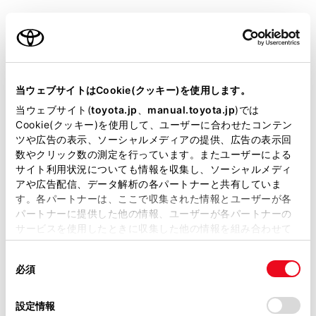
ご利用の条件
燃料
当サイトには、全ての取扱説明書及び補足資料、正誤表等
エンジンオイル
が掲載されているわけではありません。
当ウェブサイトはCookie(クッキー)を使用します。
掲載している取扱説明書はお客様の年式に合致しない場合
当ウェブサイト(
toyota.jp
、
manual.toyota.jp
)では
ラジエーター
があります。
Cookie(クッキー)を使用して、ユーザーに合わせたコンテン
ツや広告の表示、ソーシャルメディアの提供、広告の表示回
取扱説明書は、弊社が著作権その他の知的財産権を保有し
トランスミッション
数やクリック数の測定を行っています。またユーザーによる
ます。弊社の許可なく、取扱説明書の一部または全部を、
サイト利用状況についても情報を収集し、ソーシャルメディ
複製、複写、改変もしくは配信等することはできません。
アや広告配信、データ解析の各パートナーと共有していま
リヤディファレンシャル（リヤ電動モーター
す。各パートナーは、ここで収集された情報とユーザーが各
当サイトの利用、または利用できなかったことにより万一
［AWD車のみ］）
パートナーに提供した他の情報、ユーザーが各パートナーの
損害が生じても、弊社は一切責任を負いません。
サービスを使用したときに収集した他の情報を組み合わせて
掲載内容は予告なく変更、またはサービスを中止すること
使用することがあります。当ウェブサイトの使用を続行する
ブレーキ
があります。
同
とCookie(クッキー)に同意したこととなります。
必須
意
当サイト（取扱説明書）では、利便性向上のためにお客様
ウォッシャータンク
の
「すべてのCookieを許可」をクリックすることで、お客様の
の閲覧履歴、検索履歴を保持しています。削除を希望され
選
デバイスにすべてのCookie(クッキー)が保存されることに同
設定情報
る方は、当社のお客様相談窓口（0800-700-7700）までご