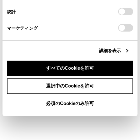
択
意したことになります。Cookie(クッキー)のオプトアウト、
タイヤ・ホイール
連絡ください。
設定の変更、同意を撤回したりするにあたっては、当社の
統計
「
Cookie（クッキー）情報の取り扱いについて
お車に関するお問い合わせ・ご相談は
」をご覧くだ
電球（バルブ）
さい。
https://toyota.jp/faq/?
マーケティング
site_domain=default#otoiawase
までお願いします。
車両仕様
詳細を表示
すべてのCookieを許可
同意しない
同意する
選択中のCookieを許可
合わせて見られているページ
必須のCookieのみ許可
ユーザーカスタマイズ機能一覧
初期設定が必要な項目