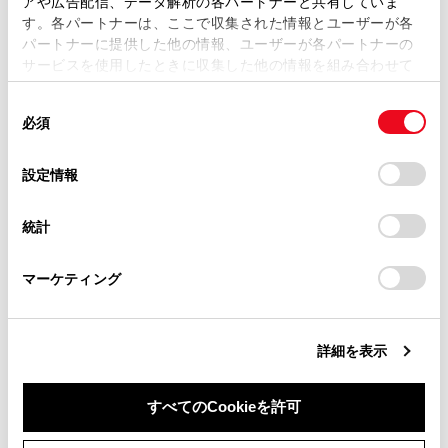
アや広告配信、データ解析の各パートナーと共有していま
ソフトウェア更新について
す。各パートナーは、ここで収集された情報とユーザーが各
当サイトの利用、または利用できなかったことにより万一
パートナーに提供した他の情報、ユーザーが各パートナーの
損害が生じても、弊社は一切責任を負いません。
サービスを使用したときに収集した他の情報を組み合わせて
掲載内容は予告なく変更、またはサービスを中止すること
使用することがあります。当ウェブサイトの使用を続行する
があります。
同
とCookie(クッキー)に同意したこととなります。
必須
意
当サイト（取扱説明書）では、利便性向上のためにお客様
の
「すべてのCookieを許可」をクリックすることで、お客様の
の閲覧履歴、検索履歴を保持しています。削除を希望され
選
デバイスにすべてのCookie(クッキー)が保存されることに同
設定情報
合わせて見られているページ
る方は、当社のお客様相談窓口（0800-700-7700）までご
択
意したことになります。Cookie(クッキー)のオプトアウト、
連絡ください。
設定の変更、同意を撤回したりするにあたっては、当社の
統計
Apple CarPlay/Android Auto
「
Cookie（クッキー）情報の取り扱いについて
お車に関するお問い合わせ・ご相談は
」をご覧くだ
さい。
https://toyota.jp/faq/?
Bluetooth機器を接続する
マーケティング
site_domain=default#otoiawase
までお願いします。
Wi-Fi®ネットワークに接続する
詳細を表示
このページは役に立ちましたか？
すべてのCookieを許可