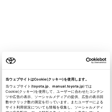
YARIS CROSS HEV
取扱説明書
マルチメディア
本機の操作
その他の設定
共通設定を変更する
メニュー
ご利用の条件
当サイトには、全ての取扱説明書及び補足資料、正誤表等
共通設定画面を表示する
が掲載されているわけではありません。
当ウェブサイトはCookie(クッキー)を使用します。
掲載している取扱説明書はお客様の年式に合致しない場合
当ウェブサイト(
toyota.jp
、
manual.toyota.jp
)では
時計を調整する
があります。
Cookie(クッキー)を使用して、ユーザーに合わせたコンテン
ツや広告の表示、ソーシャルメディアの提供、広告の表示回
取扱説明書は、弊社が著作権その他の知的財産権を保有し
個人情報を初期化する
数やクリック数の測定を行っています。またユーザーによる
ます。弊社の許可なく、取扱説明書の一部または全部を、
サイト利用状況についても情報を収集し、ソーシャルメディ
複製、複写、改変もしくは配信等することはできません。