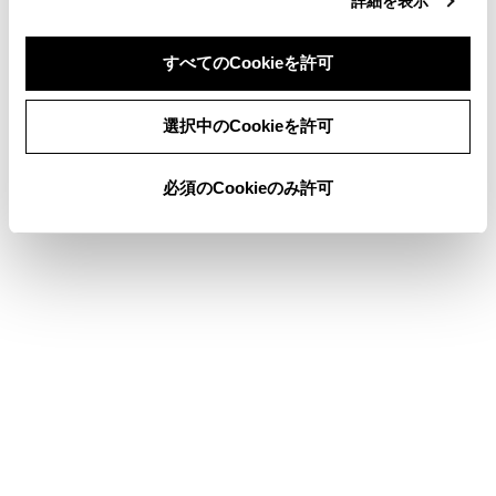
詳細を表示
共通設定を変更する
Wi-Fi®ネットワークに接続する
すべてのCookieを許可
同意しない
同意する
選択中のCookieを許可
このページは役に立ちましたか？
必須のCookieのみ許可
はい
いいえ
ブックマーク
あとで読む
個人情報の取扱いについて
サイト利用について