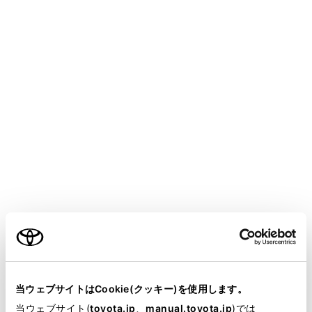
YARIS CROSS HEV
取扱説明書
マルチメディア
本機の操作
ネットワークの設定
Bluetooth機器を接続する
メニュー
ハンズフリーやBluetoothオーディオを使用するために
は、携帯電話／ポータブル機を本機に登録する必要があ
ります。登録完了後は、本機を起動するたびに自動で
Bluetooth接続します。
ご利用の条件
Apple CarPlayを接続しているときは、Bluetooth機能を
使用することができません。接続されているBluetooth
当サイトには、全ての取扱説明書及び補足資料、正誤表等
機器は切断されます。
が掲載されているわけではありません。
当ウェブサイトはCookie(クッキー)を使用します。
掲載している取扱説明書はお客様の年式に合致しない場合
当ウェブサイト(
toyota.jp
、
manual.toyota.jp
)では
Android Autoを接続したときは、自動的にBluetooth機