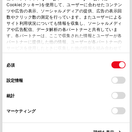
があります。
Cookie(クッキー)を使用して、ユーザーに合わせたコンテン
器として登録されます。
ツや広告の表示、ソーシャルメディアの提供、広告の表示回
取扱説明書は、弊社が著作権その他の知的財産権を保有し
数やクリック数の測定を行っています。またユーザーによる
Android Autoを接続しているときは、ハンズフリー以外
ます。弊社の許可なく、取扱説明書の一部または全部を、
サイト利用状況についても情報を収集し、ソーシャルメディ
のBluetooth機能を使用することができません。
複製、複写、改変もしくは配信等することはできません。
アや広告配信、データ解析の各パートナーと共有していま
す。各パートナーは、ここで収集された情報とユーザーが各
当サイトの利用、または利用できなかったことにより万一
パートナーに提供した他の情報、ユーザーが各パートナーの
損害が生じても、弊社は一切責任を負いません。
Bluetooth機器を登録する
サービスを使用したときに収集した他の情報を組み合わせて
掲載内容は予告なく変更、またはサービスを中止すること
使用することがあります。当ウェブサイトの使用を続行する
があります。
同
とCookie(クッキー)に同意したこととなります。
オーディオ操作画面から登録する
必須
意
当サイト（取扱説明書）では、利便性向上のためにお客様
の
「すべてのCookieを許可」をクリックすることで、お客様の
の閲覧履歴、検索履歴を保持しています。削除を希望され
選
デバイスにすべてのCookie(クッキー)が保存されることに同
設定情報
る方は、当社のお客様相談窓口（0800-700-7700）までご
択
意したことになります。Cookie(クッキー)のオプトアウト、
連絡ください。
設定の変更、同意を撤回したりするにあたっては、当社の
統計
「
Cookie（クッキー）情報の取り扱いについて
お車に関するお問い合わせ・ご相談は
」をご覧くだ
さい。
https://toyota.jp/faq/?
合わせて見られているページ
マーケティング
site_domain=default#otoiawase
までお願いします。
Apple CarPlay/Android Auto