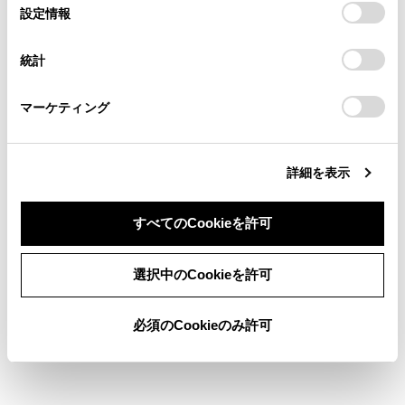
選
デバイスにすべてのCookie(クッキー)が保存されることに同
設定情報
る方は、当社のお客様相談窓口（0800-700-7700）までご
択
検索履歴
意したことになります。Cookie(クッキー)のオプトアウト、
連絡ください。
設定の変更、同意を撤回したりするにあたっては、当社の
統計
「
Cookie（クッキー）情報の取り扱いについて
お車に関するお問い合わせ・ご相談は
」をご覧くだ
履歴がありません
さい。
https://toyota.jp/faq/?
マーケティング
site_domain=default#otoiawase
までお願いします。
詳細を表示
ブックマーク
あとで読む
すべてのCookieを許可
個人情報の取扱いについて
同意しない
同意する
サイト利用について
選択中のCookieを許可
お問い合わせ
©1995-2026 TOYOTA MOTOR CORPORATION. ALL RIGHTS RESERVED.
必須のCookieのみ許可