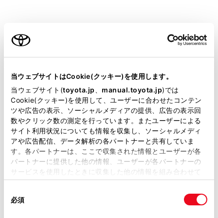
YARIS CROSS HEV
取扱説明書
ご利用の条件
当サイトには、全ての取扱説明書及び補足資料、正誤表等
ビジュアル検索
さくいん検索
よくある
が掲載されているわけではありません。
当ウェブサイトはCookie(クッキー)を使用します。
お問い合わせ
掲載している取扱説明書はお客様の年式に合致しない場合
当ウェブサイト(
toyota.jp
、
manual.toyota.jp
)では
があります。
Cookie(クッキー)を使用して、ユーザーに合わせたコンテン
緊急対応一覧
警告灯/表示灯一覧
ツや広告の表示、ソーシャルメディアの提供、広告の表示回
取扱説明書は、弊社が著作権その他の知的財産権を保有し
数やクリック数の測定を行っています。またユーザーによる
ます。弊社の許可なく、取扱説明書の一部または全部を、
サイト利用状況についても情報を収集し、ソーシャルメディ
複製、複写、改変もしくは配信等することはできません。
アや広告配信、データ解析の各パートナーと共有していま
閲覧履歴
す。各パートナーは、ここで収集された情報とユーザーが各
当サイトの利用、または利用できなかったことにより万一
パートナーに提供した他の情報、ユーザーが各パートナーの
損害が生じても、弊社は一切責任を負いません。
サービスを使用したときに収集した他の情報を組み合わせて
履歴がありません
掲載内容は予告なく変更、またはサービスを中止すること
使用することがあります。当ウェブサイトの使用を続行する
があります。
同
とCookie(クッキー)に同意したこととなります。
必須
意
当サイト（取扱説明書）では、利便性向上のためにお客様
の
「すべてのCookieを許可」をクリックすることで、お客様の
の閲覧履歴、検索履歴を保持しています。削除を希望され