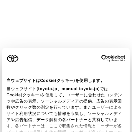
YARIS CROSS HEV
取扱説明書
運転する前に
ドアガラスの開閉
パワーウインドウ
ご利用の条件
メニュー
当サイトには、全ての取扱説明書及び補足資料、正誤表等
が掲載されているわけではありません。
当ウェブサイトはCookie(クッキー)を使用します。
ドアガラスを開閉するには
掲載している取扱説明書はお客様の年式に合致しない場合
当ウェブサイト(
toyota.jp
、
manual.toyota.jp
)では
があります。
Cookie(クッキー)を使用して、ユーザーに合わせたコンテン
ツや広告の表示、ソーシャルメディアの提供、広告の表示回
取扱説明書は、弊社が著作権その他の知的財産権を保有し
誤操作を防止するには（ウインドウロックスイ
数やクリック数の測定を行っています。またユーザーによる
ッチ）
ます。弊社の許可なく、取扱説明書の一部または全部を、
サイト利用状況についても情報を収集し、ソーシャルメディ
複製、複写、改変もしくは配信等することはできません。
アや広告配信、データ解析の各パートナーと共有していま
す。各パートナーは、ここで収集された情報とユーザーが各
当サイトの利用、または利用できなかったことにより万一
パートナーに提供した他の情報、ユーザーが各パートナーの