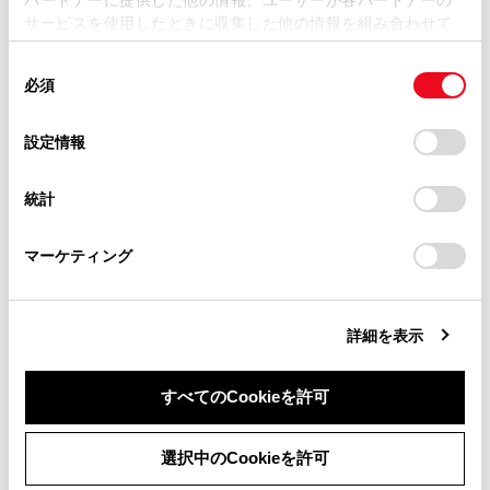
損害が生じても、弊社は一切責任を負いません。
サービスを使用したときに収集した他の情報を組み合わせて
掲載内容は予告なく変更、またはサービスを中止すること
使用することがあります。当ウェブサイトの使用を続行する
があります。
同
とCookie(クッキー)に同意したこととなります。
必須
意
合わせて見られているページ
当サイト（取扱説明書）では、利便性向上のためにお客様
の
「すべてのCookieを許可」をクリックすることで、お客様の
の閲覧履歴、検索履歴を保持しています。削除を希望され
選
デバイスにすべてのCookie(クッキー)が保存されることに同
設定情報
る方は、当社のお客様相談窓口（0800-700-7700）までご
ドライブレコーダー（自動防眩インナーミラー装着車）
択
意したことになります。Cookie(クッキー)のオプトアウト、
連絡ください。
設定の変更、同意を撤回したりするにあたっては、当社の
ドア（フロントドア・リヤドア）
統計
「
Cookie（クッキー）情報の取り扱いについて
お車に関するお問い合わせ・ご相談は
」をご覧くだ
バックドア
さい。
https://toyota.jp/faq/?
マーケティング
site_domain=default#otoiawase
までお願いします。
このページは役に立ちましたか？
詳細を表示
すべてのCookieを許可
はい
いいえ
同意しない
同意する
選択中のCookieを許可