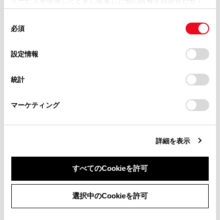
サービスを使用したときに収集した他の情報を組み合わせて
地が自動的に修正されないときは、安全な場所
掲載内容は予告なく変更、またはサービスを中止すること
使用することがあります。当ウェブサイトの使用を続行する
にいったん停車して、現在地の修正を行ってく
があります。
同
とCookie(クッキー)に同意したこととなります。
ださい。
必須
意
当サイト（取扱説明書）では、利便性向上のためにお客様
の
「すべてのCookieを許可」をクリックすることで、お客様の
地図色によって自車位置マーク
[‍
‍]
の形状は
の閲覧履歴、検索履歴を保持しています。削除を希望され
選
デバイスにすべてのCookie(クッキー)が保存されることに同
変わります。
設定情報
る方は、当社のお客様相談窓口（0800-700-7700）までご
択
意したことになります。Cookie(クッキー)のオプトアウト、
連絡ください。
地図データに情報がないときは、路線名／路線
設定の変更、同意を撤回したりするにあたっては、当社の
統計
番号は表示されません。
「
Cookie（クッキー）情報の取り扱いについて
お車に関するお問い合わせ・ご相談は
」をご覧くだ
さい。
https://toyota.jp/faq/?
マーケティング
site_domain=default#otoiawase
までお願いします。
関連リンク
現在地を修正する
詳細を表示
すべてのCookieを許可
同意しない
同意する
選択中のCookieを許可