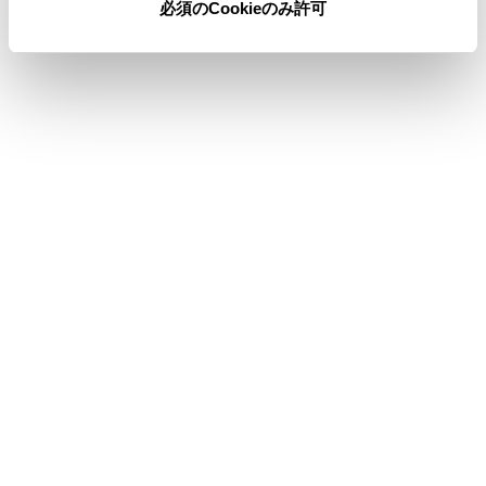
必須のCookieのみ許可
合わせて見られているページ
音声で操作する
オーディオのソースを変更する
ディスプレイと操作スイッチ
このページは役に立ちましたか？
はい
いいえ