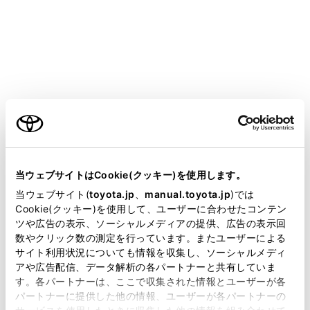
ニューの
[‍
‍]
にタッチすると、現在地に戻ります。
知識
走行中は表示される道路が制限されます。（幅
5.5m未満の道路などは表示されません。）ただ
ご利用の条件
し、幅5.5m未満の道路を走行したときなどは、
必要に応じて表示されます。
当サイトには、全ての取扱説明書及び補足資料、正誤表等
新車時、およびバッテリーターミナルを脱着し
が掲載されているわけではありません。
当ウェブサイトはCookie(クッキー)を使用します。
たあとは、実際の現在地と異なる場所に自車位
掲載している取扱説明書はお客様の年式に合致しない場合
置マーク
[‍
‍]
が表示されている（自車位置マ
当ウェブサイト(
toyota.jp
、
manual.toyota.jp
)では
があります。
Cookie(クッキー)を使用して、ユーザーに合わせたコンテン
ーク
[‍
‍]
がずれている）ことがあります。た
ツや広告の表示、ソーシャルメディアの提供、広告の表示回
だし、地図の自車位置マーク
[‍
‍]
がずれて
取扱説明書は、弊社が著作権その他の知的財産権を保有し
数やクリック数の測定を行っています。またユーザーによる
も、しばらく走行すると、マップマッチングや
ます。弊社の許可なく、取扱説明書の一部または全部を、
サイト利用状況についても情報を収集し、ソーシャルメディ
複製、複写、改変もしくは配信等することはできません。
GPS情報を利用して、現在地が自動的に修正さ
アや広告配信、データ解析の各パートナーと共有していま
れます。（場合によっては、数分程度かかるこ
す。各パートナーは、ここで収集された情報とユーザーが各
当サイトの利用、または利用できなかったことにより万一
パートナーに提供した他の情報、ユーザーが各パートナーの
とがあります。）GPS情報が利用できず、現在
損害が生じても、弊社は一切責任を負いません。