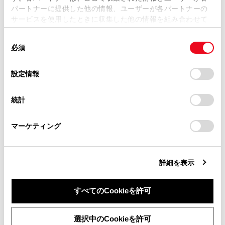
パートナーに提供した他の情報、ユーザーが各パートナーの
損害が生じても、弊社は一切責任を負いません。
サービスを使用したときに収集した他の情報を組み合わせて
掲載内容は予告なく変更、またはサービスを中止すること
使用することがあります。当ウェブサイトの使用を続行する
があります。
同
とCookie(クッキー)に同意したこととなります。
必須
意
当サイト（取扱説明書）では、利便性向上のためにお客様
の
「すべてのCookieを許可」をクリックすることで、お客様の
合わせて見られているページ
の閲覧履歴、検索履歴を保持しています。削除を希望され
選
デバイスにすべてのCookie(クッキー)が保存されることに同
設定情報
る方は、当社のお客様相談窓口（0800-700-7700）までご
択
意したことになります。Cookie(クッキー)のオプトアウト、
デジタルキー
連絡ください。
設定の変更、同意を撤回したりするにあたっては、当社の
統計
「
Cookie（クッキー）情報の取り扱いについて
お車に関するお問い合わせ・ご相談は
」をご覧くだ
フロントシート
さい。
https://toyota.jp/faq/?
ドアミラー
マーケティング
site_domain=default#otoiawase
までお願いします。
詳細を表示
このページは役に立ちましたか？
すべてのCookieを許可
はい
いいえ
同意しない
同意する
選択中のCookieを許可