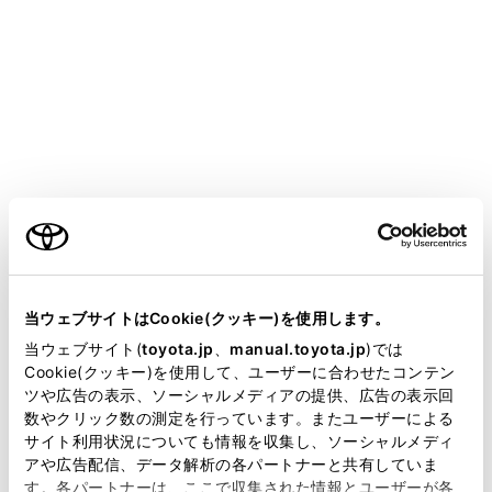
GR COROLLA
取扱説明書
運転する前に
キー
キー
メニュー
ご利用の条件
当サイトには、全ての取扱説明書及び補足資料、正誤表等
が掲載されているわけではありません。
当ウェブサイトはCookie(クッキー)を使用します。
キーについて
掲載している取扱説明書はお客様の年式に合致しない場合
当ウェブサイト(
toyota.jp
、
manual.toyota.jp
)では
があります。
Cookie(クッキー)を使用して、ユーザーに合わせたコンテン
ワイヤレス機能について
ツや広告の表示、ソーシャルメディアの提供、広告の表示回
取扱説明書は、弊社が著作権その他の知的財産権を保有し
数やクリック数の測定を行っています。またユーザーによる
ます。弊社の許可なく、取扱説明書の一部または全部を、
サイト利用状況についても情報を収集し、ソーシャルメディ
メカニカルキーを使うには
複製、複写、改変もしくは配信等することはできません。
アや広告配信、データ解析の各パートナーと共有していま
す。各パートナーは、ここで収集された情報とユーザーが各
当サイトの利用、または利用できなかったことにより万一