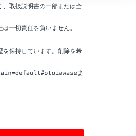
く、取扱説明書の一部または全
社は一切責任を負いません。
歴を保持しています。削除を希
。
main=default#otoiawase
ま