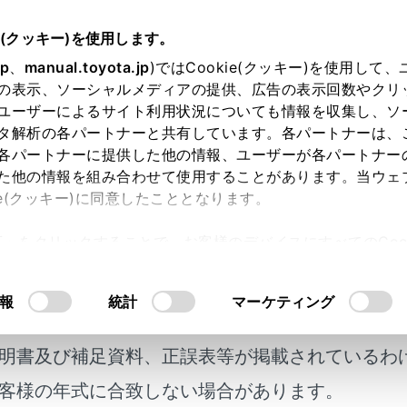
e(クッキー)を使用します。
ナビゲーション
VICS・交通情報
jp
、
manual.toyota.jp
)ではCookie(クッキー)を使用して
の表示、ソーシャルメディアの提供、広告の表示回数やクリ
について
ユーザーによるサイト利用状況についても情報を収集し、ソ
タ解析の各パートナーと共有しています。各パートナーは、
各パートナーに提供した他の情報、ユーザーが各パートナー
た他の情報を組み合わせて使用することがあります。当ウェ
ie(クッキー)に同意したこととなります。
許可」をクリックすることで、お客様のデバイスにすべてのCook
いていただきたいこと
意したことになります。Cookie(クッキー)のオプトアウト
るにあたっては、当社の「
Cookie（クッキー）情報の取り
報
統計
マーケティング
IDE」について
明書及び補足資料、正誤表等が掲載されているわ
メディアについて
客様の年式に合致しない場合があります。