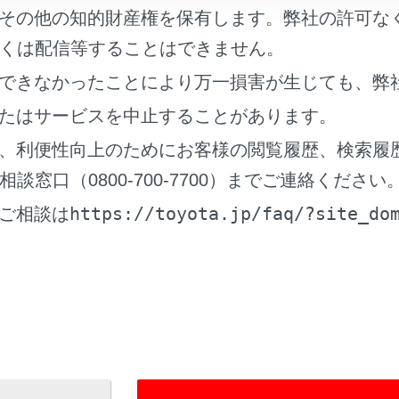
運用時間について
その他の知的財産権を保有します。弊社の許可な
くは配信等することはできません。
FM多重放送を受信できないとき
できなかったことにより万一損害が生じても、弊
たはサービスを中止することがあります。
用語について
、利便性向上のためにお客様の閲覧履歴、検索履
ンター著作権について
窓口（0800-700-7700）までご連絡ください
https://toyota.jp/faq/?site_do
ご相談は
ETC2.0（ITSスポット）の問い合わせ先について
者からのお知らせとお願い
去データについて
報有料放送サービス契約約款