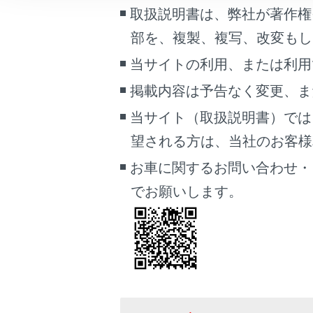
VICSの
こんなときは
取扱説明書は、弊社が著作権
部を、複製、複写、改変もし
ブックマーク
VICS 
当サイトの利用、または利用
あとで読む
掲載内容は予告なく変更、ま
VICSの
PDFで見る
当サイト（取扱説明書）では
車両
VICSセ
マルチメディア
望される方は、当社のお客様相談
お車に関するお問い合わせ・
画面表示設定
VICS、
でお願いします。
個人情報の取扱いについて
道路管理
サイト利用について
お問い合わせ
VICS過
VICS情