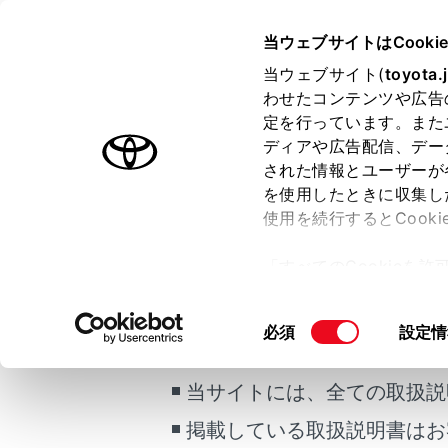
GR COROLLA
取扱説明書
当ウェブサイトはCooki
マルチメディア
当ウェブサイト(
toyota.
ホーム
わせたコンテンツや広告
VICS
定を行っています。また
はじめに
ディアや広告配信、デー
された情報とユーザーが
安全・安心のために
メニュー
を使用したときに収集し
走行に関する情報表示
使用を続行するとCook
運転する前に
「すべてのCookieを
運転
知ってお
ー)が保存されることに同
室内装備・機能
ご利用の条件
更、同意を撤回したりす
同
必須
設定情
マルチメディア
て
」をご覧ください。
「VICSW
意
お手入れのしかた
の
当サイトには、全ての取扱説
万一の場合には
VICSの
選
択
掲載している取扱説明書はお
車両情報