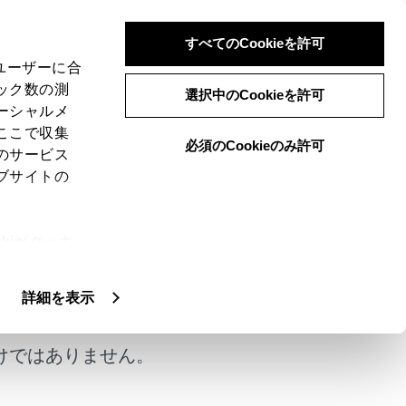
すべてのCookieを許可
、ユーザーに合
ック数の測
選択中のCookieを許可
ーシャルメ
ここで収集
必須のCookieのみ許可
のサービス
ブサイトの
ie(クッキ
、設定の変
扱いについ
詳細を表示
けではありません。