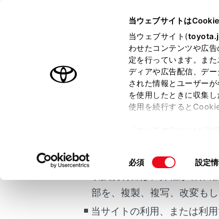
GR COROLLA
取扱説明書
当ウェブサイトはCooki
室内装備・機能
当ウェブサイト(
toyota.
ホーム
わせたコンテンツや広告
オート
定を行っています。また
はじめに
ディアや広告配信、デー
された情報とユーザーが
安全・安心のために
メニュー
を使用したときに収集し
ご利用の条件
走行に関する情報表示
使用を続行するとCook
運転する前に
設定温度に
「すべてのCookieを
運転
当サイトには、全ての取扱説
ー)が保存されることに同
室内装備・機能
更、同意を撤回したりす
エアコン
掲載している取扱説明書はお
同
必須
設定情
マルチメディア
て
」をご覧ください。
意
取扱説明書は、弊社が著作権
お手入れのしかた
オート設
の
部を、複製、複写、改変もし
万一の場合には
選
択
当サイトの利用、または利用
車両情報
フロント