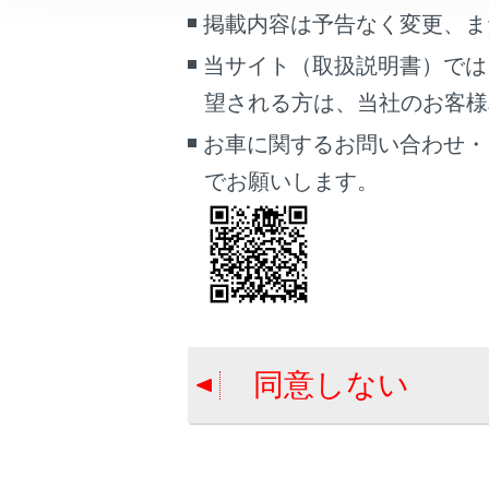
こんなときは
掲載内容は予告なく変更、ま
運転席と
当サイト（取扱説明書）では
ブックマーク
望される方は、当社のお客様相談
あとで読む
吹き出し
お車に関するお問い合わせ・
PDFで見る
でお願いします。
車両
マルチメディア
画面表示設定
合わせて見ら
個人情報の取扱いについて
室内灯一覧
サイト利用について
その他の室内
同意しない
お問い合わせ
収納装備一覧