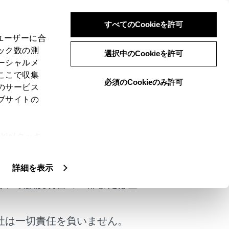
すべてのCookieを許可
、ユーザーに合
ック数の測
選択中のCookieを許可
ーシャルメ
ここで収集
必須のCookieのみ許可
のサービス
ブサイトの
ie(クッキ
けではありません。
、設定の変
扱いについ
詳細を表示
く、取扱説明書の一部または全
社は一切責任を負いません。