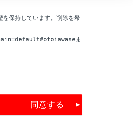
歴を保持しています。削除を希
。
main=default#otoiawase
ま
は役に立ちましたか？
はい
いいえ
同意する