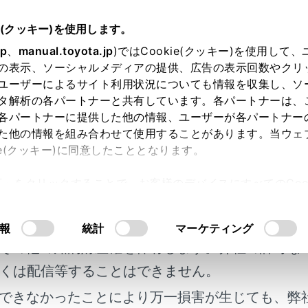
e(クッキー)を使用します。
エアコンとデフォッガーの使い方
jp
、
manual.toyota.jp
)ではCookie(クッキー)を使用して
の表示、ソーシャルメディアの提供、広告の表示回数やクリ
エアコン
ユーザーによるサイト利用状況についても情報を収集し、ソ
タ解析の各パートナーと共有しています。各パートナーは、
各パートナーに提供した他の情報、ユーザーが各パートナー
た他の情報を組み合わせて使用することがあります。当ウェ
ie(クッキー)に同意したこととなります。
合わせて吹き出し口と風量を自動で調整します。
許可」をクリックすることで、お客様のデバイスにすべてのCook
明書及び補足資料、正誤表等が掲載されているわ
意したことになります。Cookie(クッキー)のオプトアウト
るにあたっては、当社の「
Cookie（クッキー）情報の取り
操作スイッチについて
客様の年式に合致しない場合があります。
報
統計
マーケティング
その他の知的財産権を保有します。弊社の許可な
定で使用する
くは配信等することはできません。
できなかったことにより万一損害が生じても、弊
ワイパーデアイサー