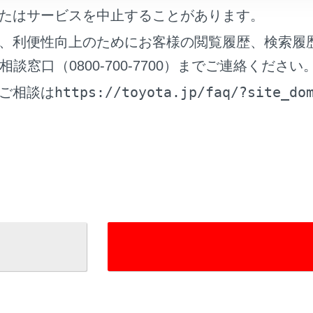
たはサービスを中止することがあります。
助手席の設定温度を同じに設定する （左右連動モード）
、利便性向上のためにお客様の閲覧履歴、検索履
窓口（0800-700-7700）までご連絡ください
口の配置・操作
https://toyota.jp/faq/?site_do
ご相談は
れているページ
このページ
装備