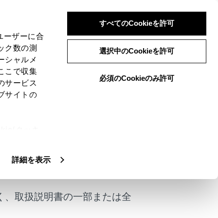
すべてのCookieを許可
、ユーザーに合
ック数の測
選択中のCookieを許可
ーシャルメ
ここで収集
必須のCookieのみ許可
のサービス
ブサイトの
ie(クッキ
者には、安全運転をして乗員の安全を守る全責
、設定の変
扱いについ
けではありません。
詳細を表示
規則にしたがって安全運転を心がけてくださ
く、取扱説明書の一部または全
ようにしてください。ただし、音声案内にすべ
定できない場合、音声案内が誤っていたり、遅