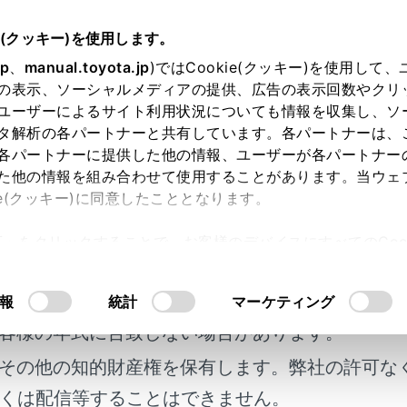
e(クッキー)を使用します。
知っておいていただきたいこと
安全にお使いいただくため
jp
、
manual.toyota.jp
)ではCookie(クッキー)を使用して
の表示、ソーシャルメディアの提供、広告の表示回数やクリ
お使いいただくため
ユーザーによるサイト利用状況についても情報を収集し、ソ
タ解析の各パートナーと共有しています。各パートナーは、
各パートナーに提供した他の情報、ユーザーが各パートナー
た他の情報を組み合わせて使用することがあります。当ウェ
ie(クッキー)に同意したこととなります。
次の内容にしたがってお使いください。
許可」をクリックすることで、お客様のデバイスにすべてのCook
ンは、目的地に到着するまでのサポートをするものです。運転
意したことになります。Cookie(クッキー)のオプトアウト
。
るにあたっては、当社の「
Cookie（クッキー）情報の取り
明書及び補足資料、正誤表等が掲載されているわ
報
統計
マーケティング
またげるような使い方はしないでください。運転中は常に交通
客様の年式に合致しない場合があります。
その他の知的財産権を保有します。弊社の許可な
声案内に従い、安全な状況でのみ少しのあいだだけ画面を見る
はなく、あくまでも参考としてください。正常に自車位置を特
くは配信等することはできません。