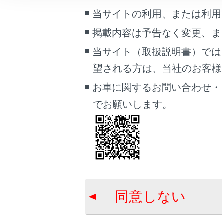
れたり、音声
こんなときは
当サイトの利用、または利用
システム内の
掲載内容は予告なく変更、ま
ブックマーク
す。そのため
あとで読む
当サイト（取扱説明書）では
警告
望される方は、当社のお客様相談
PDFで見る
安全の
車両
お車に関するお問い合わせ・
引き起
マルチメディア
でお願いします。
運転中
示など
画面表示設定
個人情報の取扱いについて
サイト利用について
お問い合わせ
同意しない