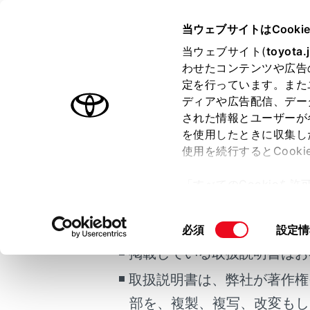
GR COROLLA
取扱説明書
当ウェブサイトはCooki
マルチメディア
当ウェブサイト(
toyota.
ホーム
わせたコンテンツや広告
安全に
定を行っています。また
はじめに
ディアや広告配信、デー
された情報とユーザーが
安全・安心のために
を使用したときに収集し
走行に関する情報表示
使用を続行するとCook
運転する前に
安全のため、
ご利用の条件
「すべてのCookieを
運転
ナビゲーショ
ー)が保存されることに同
室内装備・機能
任があります
更、同意を撤回したりす
当サイトには、全ての取扱説
同
必須
設定情
マルチメディア
て
」をご覧ください。
安全運転をさ
意
掲載している取扱説明書はお
い。
お手入れのしかた
の
万一の場合には
取扱説明書は、弊社が著作権
選
運転中は、音
択
てを頼るので
車両情報
部を、複製、複写、改変もし