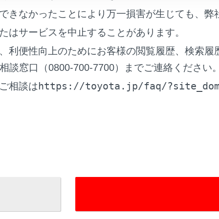
案内されないことがあります。
できなかったことにより万一損害が生じても、弊
データは不完全な場合があります。運転規制（左折禁止や通行
たはサービスを中止することがあります。
、指示に従う前に、指示の内容が安全かつ合法であるか確認し
、利便性向上のためにお客様の閲覧履歴、検索履
窓口（0800-700-7700）までご連絡ください
ため、運転中は運転者がシステムを操作しないでください。道
https://toyota.jp/faq/?site_do
ご相談は
こす可能性があります。
は、必ず交通規制を遵守し道路状況に注意してください。道路
の情報がルート案内に反映されない場合があります。