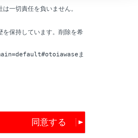
社は一切責任を負いません。
止め）などの道路状況はひんぱんに変更されま
てください。
歴を保持しています。削除を希
。
路や交通への注意が不十分な場合、事故を
main=default#otoiawase
ま
の交通標識が変更された場合、一方通行指
同意する