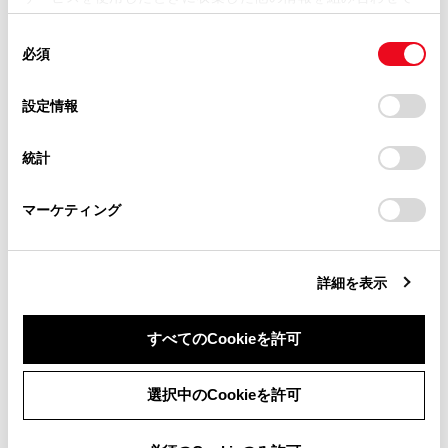
掲載内容は予告なく変更、またはサービスを中止すること
使用することがあります。当ウェブサイトの使用を続行する
があります。
同
とCookie(クッキー)に同意したこととなります。
合わせて見られているページ
必須
意
当サイト（取扱説明書）では、利便性向上のためにお客様
の
「すべてのCookieを許可」をクリックすることで、お客様の
の閲覧履歴、検索履歴を保持しています。削除を希望され
VICSについて
選
デバイスにすべてのCookie(クッキー)が保存されることに同
設定情報
る方は、当社のお客様相談窓口（0800-700-7700）までご
択
意したことになります。Cookie(クッキー)のオプトアウト、
目的地検索画面の見方
連絡ください。
設定の変更、同意を撤回したりするにあたっては、当社の
統計
地図を更新する
「
Cookie（クッキー）情報の取り扱いについて
お車に関するお問い合わせ・ご相談は
」をご覧くだ
さい。
https://toyota.jp/faq/?
マーケティング
site_domain=default#otoiawase
までお願いします。
このページは役に立ちましたか？
詳細を表示
はい
いいえ
すべてのCookieを許可
同意しない
同意する
選択中のCookieを許可