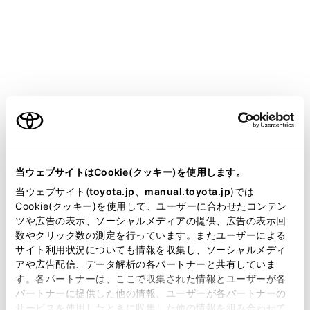
GR COROLLA
取扱説明書
マルチメディア
ナビゲーション
地図データの更新
地図データの更新
ご利用の条件
当サイトには、全ての取扱説明書及び補足資料、正誤表等
が掲載されているわけではありません。
当ウェブサイトはCookie(クッキー)を使用します。
地図を更新する
掲載している取扱説明書はお客様の年式に合致しない場合
当ウェブサイト(
toyota.jp
、
manual.toyota.jp
)では
地図データ情報
があります。
Cookie(クッキー)を使用して、ユーザーに合わせたコンテン
ツや広告の表示、ソーシャルメディアの提供、広告の表示回
取扱説明書は、弊社が著作権その他の知的財産権を保有し
数やクリック数の測定を行っています。またユーザーによる
ます。弊社の許可なく、取扱説明書の一部または全部を、
サイト利用状況についても情報を収集し、ソーシャルメディ
複製、複写、改変もしくは配信等することはできません。
アや広告配信、データ解析の各パートナーと共有していま
す。各パートナーは、ここで収集された情報とユーザーが各
当サイトの利用、または利用できなかったことにより万一
パートナーに提供した他の情報、ユーザーが各パートナーの
損害が生じても、弊社は一切責任を負いません。
サービスを使用したときに収集した他の情報を組み合わせて