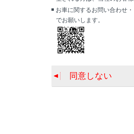
駐車
お車に関するお問い合わせ・
駐車
でお願いします。
駐車
料金
駐車
ルート情
条件の異
目的地案
同意しない
施設を
目的
目的
目的地
を確認