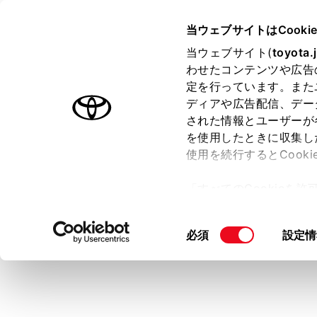
GR COROLLA
取扱説明書
当ウェブサイトはCooki
マルチメディア
当ウェブサイト(
toyota.
ホーム
わせたコンテンツや広告
全ルー
定を行っています。また
はじめに
ディアや広告配信、デー
された情報とユーザーが
安全・安心のために
を使用したときに収集し
走行に関する情報表示
使用を続行するとCook
運転する前に
目的地を設定
「すべてのCookieを
ことができま
運転
ー)が保存されることに同
室内装備・機能
更、同意を撤回したりす
同
必須
設定情
マルチメディア
て
」をご覧ください。
意
お手入れのしかた
の
万一の場合には
選
択
車両情報