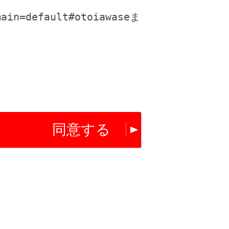
料金が表示されます。
main=default#otoiawase
ま
確認ください。
。
同意する
ります。
するか確認されます。
いとき、高速道路上やその周辺に変更するか