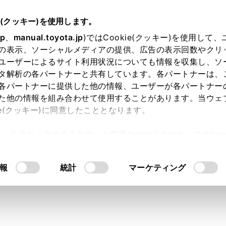
e(クッキー)を使用します。
ナビゲーション
目的地の設定
jp
、
manual.toyota.jp
)ではCookie(クッキー)を使用して
の表示、ソーシャルメディアの提供、広告の表示回数やクリ
ト図表示画面の見方
ユーザーによるサイト利用状況についても情報を収集し、ソ
タ解析の各パートナーと共有しています。各パートナーは、
各パートナーに提供した他の情報、ユーザーが各パートナー
た他の情報を組み合わせて使用することがあります。当ウェ
ie(クッキー)に同意したこととなります。
すると、全ルート図表示画面になります。全ルート図表示画面
許可」をクリックすることで、お客様のデバイスにすべてのCook
す。
意したことになります。Cookie(クッキー)のオプトアウト
るにあたっては、当社の「
Cookie（クッキー）情報の取り
報
統計
マーケティング