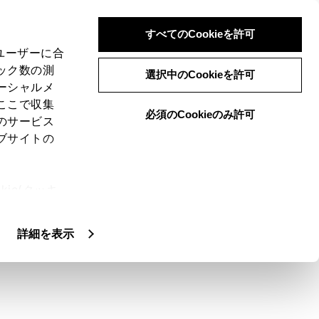
すべてのCookieを許可
、ユーザーに合
ック数の測
選択中のCookieを許可
ーシャルメ
ここで収集
必須のCookieのみ許可
のサービス
ブサイトの
で、希望ルートの選択やルート情報を確認する
ie(クッキ
、設定の変
扱いについ
詳細を表示