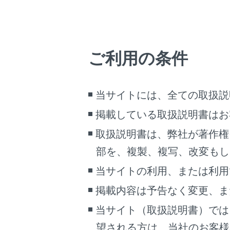
出発地点
複数目的
目的地ま
ご利用の条件
初期設定
ます。
最初に一
当サイトには、全ての取扱説
入口およ
掲載している取扱説明書はお
ETC料
が適応さ
取扱説明書は、弊社が著作権
部を、複製、複写、改変もし
ルートオ
音声案内
当サイトの利用、または利用
目的地の
掲載内容は予告なく変更、ま
目的地設
当サイト（取扱説明書）では
駐車場
望される方は、当社のお客様相談