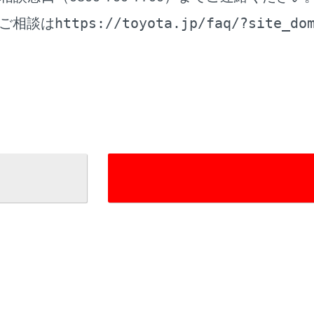
時間を設定すると、現在の時刻からの駐車時間を考慮した駐車
https://toyota.jp/faq/?site_do
ご相談は
時間の設定は1時間～24時間までの1時間単位で設定できます。
料金情報がない場合は表示されません。
は予告なく変更となる場合があります。実際の駐車場看板をご
時料金が1万円以上かかる場合、「1万円～」と表示されます。
報を表示します。
なるルートに変更できます。
内を開始します。長押しすると目的地案内のデモを開始します
目的地に設定した場合は、営業時間などが表示される場合があ
地への到着予想時刻が定休日や営業時間外のとき、案内を開始
地の営業時間・定休日は実際と異なる場合があります。
が高速道路や有料道路上に近い、橋やトンネル、線路などに近
する通知が表示されます。