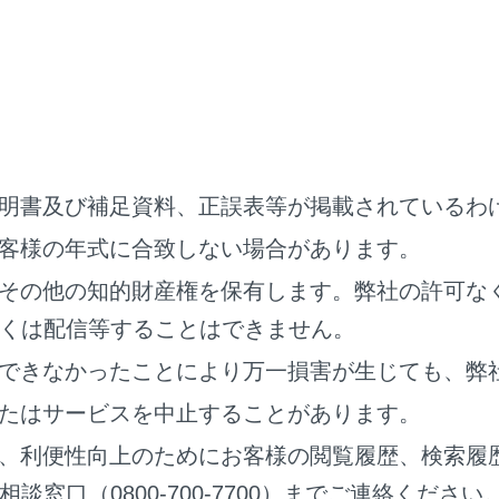
から目的地までの距離と所要時間、到着予想時刻を表示します
地を設定している場合、タッチすると各目的地の到着予想時刻
でに通るすべての有料道路の料金を表示します。
ではETC料金が表示されます。ETC料金表示設定をOFFにする
般道路から有料道路に入るICの名称を左に、最後に有料道路か
明書及び補足資料、正誤表等が掲載されているわ
び出口名を選択することでICを変更することができます。
客様の年式に合致しない場合があります。
金は通過予想時間を考慮して割引を計算した料金が表示されます
れない場合があります。
その他の知的財産権を保有します。弊社の許可な
くは配信等することはできません。
プションを表示します。
のミュート設定をします。
できなかったことにより万一損害が生じても、弊
詳細情報を表示します。
たはサービスを中止することがあります。
定した地点周辺の駐車場リストを表示します。
、利便性向上のためにお客様の閲覧履歴、検索履
の料金が表示されます。
窓口（0800-700-7700）までご連絡ください