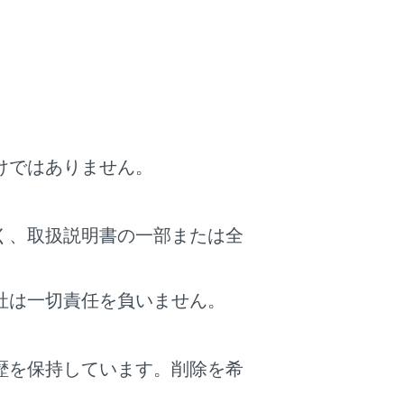
。
リストが表示されます。
と、ETCを使用しない料金表示に切りかわり
ら一般道路に出るICの名称を右に表示します。
けではありません。
が、実際には運転状況や交通状況により割引
く、取扱説明書の一部または全
社は一切責任を負いません。
歴を保持しています。削除を希
。