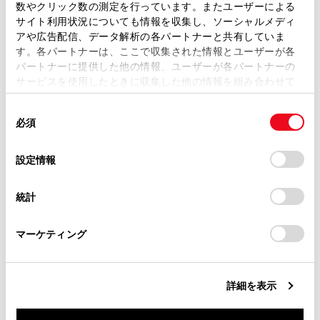
数やクリック数の測定を行っています。またユーザーによる
ます。弊社の許可なく、取扱説明書の一部または全部を、
サイト利用状況についても情報を収集し、ソーシャルメディ
エンジンルームから蒸気が出る
複製、複写、改変もしくは配信等することはできません。
アや広告配信、データ解析の各パートナーと共有していま
す。各パートナーは、ここで収集された情報とユーザーが各
当サイトの利用、または利用できなかったことにより万一
パートナーに提供した他の情報、ユーザーが各パートナーの
損害が生じても、弊社は一切責任を負いません。
対処方法
サービスを使用したときに収集した他の情報を組み合わせて
掲載内容は予告なく変更、またはサービスを中止すること
使用することがあります。当ウェブサイトの使用を続行する
があります。
同
とCookie(クッキー)に同意したこととなります。
必須
意
当サイト（取扱説明書）では、利便性向上のためにお客様
の
「すべてのCookieを許可」をクリックすることで、お客様の
の閲覧履歴、検索履歴を保持しています。削除を希望され
選
デバイスにすべてのCookie(クッキー)が保存されることに同
設定情報
る方は、当社のお客様相談窓口（0800-700-7700）までご
択
意したことになります。Cookie(クッキー)のオプトアウト、
連絡ください。
設定の変更、同意を撤回したりするにあたっては、当社の
合わせて見られているページ
統計
「
Cookie（クッキー）情報の取り扱いについて
お車に関するお問い合わせ・ご相談は
」をご覧くだ
さい。
https://toyota.jp/faq/?
警告メッセージが表示されたときは
マーケティング
site_domain=default#otoiawase
までお願いします。
けん引について
警告灯がついたときは
詳細を表示