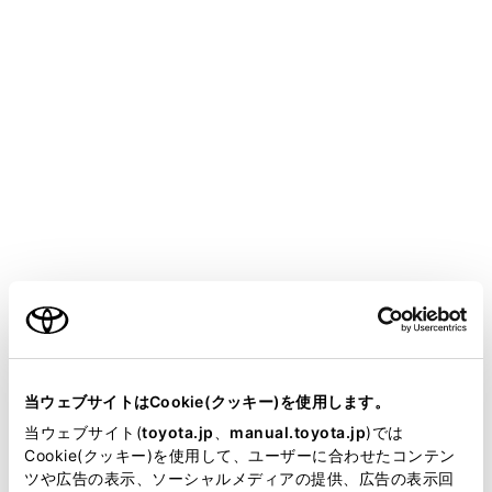
GR COROLLA
取扱説明書
万一の場合には
緊急時の対処法
オーバーヒートしたときは
次のような場合は、オーバーヒートの可能性がありま
す。
ご利用の条件
水温計（→
計器類
）の表示がレッドゾーンに入った
り、エンジン出力が低下する（スピードが出ないな
当サイトには、全ての取扱説明書及び補足資料、正誤表等
ど）
が掲載されているわけではありません。
当ウェブサイトはCookie(クッキー)を使用します。
掲載している取扱説明書はお客様の年式に合致しない場合
当ウェブサイト(
toyota.jp
、
manual.toyota.jp
)では
マルチインフォメーションディスプレイに“エンジン
があります。
Cookie(クッキー)を使用して、ユーザーに合わせたコンテン
冷却水高温 安全な場所に停車して取扱書を確認して
ツや広告の表示、ソーシャルメディアの提供、広告の表示回
取扱説明書は、弊社が著作権その他の知的財産権を保有し
ください”が表示される