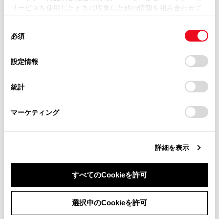
サービスを使用したときに収集した他の情報を組み合わせて
掲載内容は予告なく変更、またはサービスを中止すること
使用することがあります。当ウェブサイトの使用を続行する
があります。
同
とCookie(クッキー)に同意したこととなります。
必須
意
合わせて見られているページ
当サイト（取扱説明書）では、利便性向上のためにお客様
の
「すべてのCookieを許可」をクリックすることで、お客様の
の閲覧履歴、検索履歴を保持しています。削除を希望され
選
デバイスにすべてのCookie(クッキー)が保存されることに同
設定情報
ウルトラスエード® の手入れ
る方は、当社のお客様相談窓口（0800-700-7700）までご
択
意したことになります。Cookie(クッキー)のオプトアウト、
連絡ください。
設定の変更、同意を撤回したりするにあたっては、当社の
外装の手入れ
統計
「
Cookie（クッキー）情報の取り扱いについて
お車に関するお問い合わせ・ご相談は
」をご覧くだ
タイヤの交換
さい。
https://toyota.jp/faq/?
マーケティング
site_domain=default#otoiawase
までお願いします。
このページは役に立ちましたか？
詳細を表示
すべてのCookieを許可
はい
いいえ
同意しない
同意する
選択中のCookieを許可