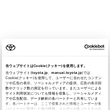
GR COROLLA
取扱説明書
お手入れのしかた
簡単な点検・部品交換
ヒューズの点検・交換
ご利用の条件
当サイトには、全ての取扱説明書及び補足資料、正誤表等
ランプがつかないときや電気系統の装置が働かないとき
が掲載されているわけではありません。
当ウェブサイトはCookie(クッキー)を使用します。
は、ヒューズ切れが考えられます。ヒューズの点検を行
掲載している取扱説明書はお客様の年式に合致しない場合
ってください。
当ウェブサイト(
toyota.jp
、
manual.toyota.jp
)では
があります。
Cookie(クッキー)を使用して、ユーザーに合わせたコンテン
ツや広告の表示、ソーシャルメディアの提供、広告の表示回
取扱説明書は、弊社が著作権その他の知的財産権を保有し
数やクリック数の測定を行っています。またユーザーによる
ヒューズの点検・交換をするには
ます。弊社の許可なく、取扱説明書の一部または全部を、
サイト利用状況についても情報を収集し、ソーシャルメディ
複製、複写、改変もしくは配信等することはできません。
アや広告配信、データ解析の各パートナーと共有していま
す。各パートナーは、ここで収集された情報とユーザーが各
当サイトの利用、または利用できなかったことにより万一
パートナーに提供した他の情報、ユーザーが各パートナーの
損害が生じても、弊社は一切責任を負いません。