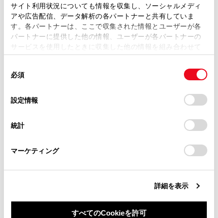
ます。弊社の許可なく、取扱説明書の一部または全部を、
サイト利用状況についても情報を収集し、ソーシャルメディ
都市高速レーン案内サービス
複製、複写、改変もしくは配信等することはできません。
アや広告配信、データ解析の各パートナーと共有していま
す。各パートナーは、ここで収集された情報とユーザーが各
当サイトの利用、または利用できなかったことにより万一
パートナーに提供した他の情報、ユーザーが各パートナーの
交差点目印・信号機案内サービス
損害が生じても、弊社は一切責任を負いません。
サービスを使用したときに収集した他の情報を組み合わせて
掲載内容は予告なく変更、またはサービスを中止すること
使用することがあります。当ウェブサイトの使用を続行する
があります。
同
とCookie(クッキー)に同意したこととなります。
必須
意
当サイト（取扱説明書）では、利便性向上のためにお客様
の
「すべてのCookieを許可」をクリックすることで、お客様の
の閲覧履歴、検索履歴を保持しています。削除を希望され
選
デバイスにすべてのCookie(クッキー)が保存されることに同
設定情報
る方は、当社のお客様相談窓口（0800-700-7700）までご
択
意したことになります。Cookie(クッキー)のオプトアウト、
連絡ください。
合わせて見られているページ
設定の変更、同意を撤回したりするにあたっては、当社の
統計
「
Cookie（クッキー）情報の取り扱いについて
お車に関するお問い合わせ・ご相談は
」をご覧くだ
さい。
https://toyota.jp/faq/?
VICSについて
マーケティング
site_domain=default#otoiawase
までお願いします。
目的地検索画面の見方
地図を更新する
詳細を表示
すべてのCookieを許可