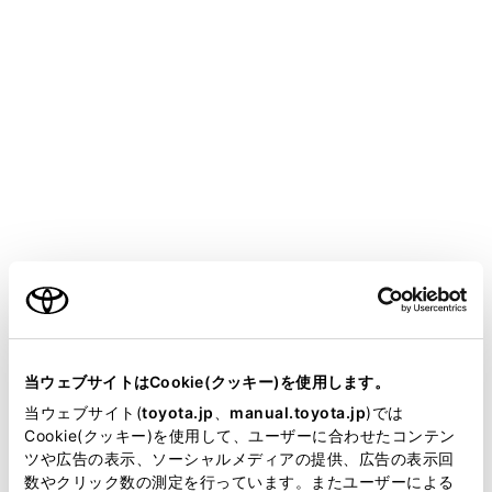
GR COROLLA
取扱説明書
マルチメディア
ナビゲーション
ルート案内
さまざまなレーン表示画面
メニュー
目的地案内中で、現在地がルート上にあるとき、分岐す
ご利用の条件
る交差点に近づくと、交差点拡大図に切りかわります。
当サイトには、全ての取扱説明書及び補足資料、正誤表等
が掲載されているわけではありません。
当ウェブサイトはCookie(クッキー)を使用します。
交差点拡大図
掲載している取扱説明書はお客様の年式に合致しない場合
当ウェブサイト(
toyota.jp
、
manual.toyota.jp
)では
があります。
Cookie(クッキー)を使用して、ユーザーに合わせたコンテン
立体的な拡大図
ツや広告の表示、ソーシャルメディアの提供、広告の表示回
取扱説明書は、弊社が著作権その他の知的財産権を保有し
数やクリック数の測定を行っています。またユーザーによる