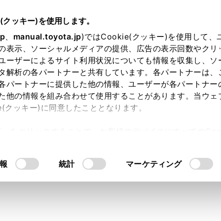
e(クッキー)を使用します。
基本操作
マルチメディアシステムの基本操作
jp
、
manual.toyota.jp
)ではCookie(クッキー)を使用して
の表示、ソーシャルメディアの提供、広告の表示回数やクリ
数字の入力
ユーザーによるサイト利用状況についても情報を収集し、ソ
タ解析の各パートナーと共有しています。各パートナーは、
各パートナーに提供した他の情報、ユーザーが各パートナー
た他の情報を組み合わせて使用することがあります。当ウェ
ie(クッキー)に同意したこととなります。
使用して、文字や数字を入力できます。文字を入力すると、あ
許可」をクリックすることで、お客様のデバイスにすべてのCook
意したことになります。Cookie(クッキー)のオプトアウト
語入力）
るにあたっては、当社の「
Cookie（クッキー）情報の取り
報
統計
マーケティング