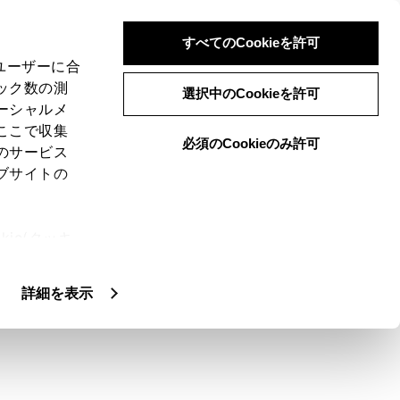
すべてのCookieを許可
、ユーザーに合
ック数の測
選択中のCookieを許可
ーシャルメ
ここで収集
必須のCookieのみ許可
のサービス
ブサイトの
とに続く文字を予測して変換候補が表示されま
ie(クッキ
、設定の変
扱いについ
詳細を表示