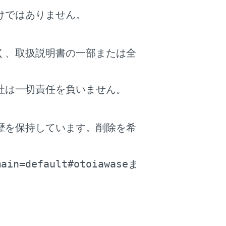
けではありません。
く、取扱説明書の一部または全
社は一切責任を負いません。
歴を保持しています。削除を希
。
main=default#otoiawase
ま