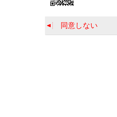
大文字と小文
同意しない
[‍検索‍]
入力した文字
キーボードを
数字や記号の
英字の入力モ