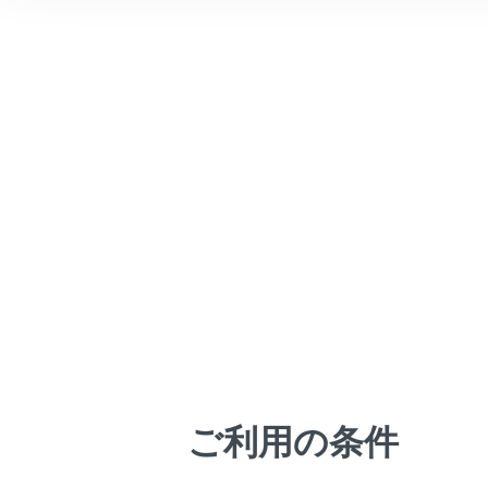
こんなときは
ブックマーク
あとで読む
PDFで見る
画面例（英字
車両
マルチメディア
画面表示設定
個人情報の取扱いについて
サイト利用について
お問い合わせ
ご利用の条件