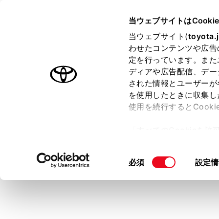
GR COROLLA
取扱説明書
当ウェブサイトはCooki
マルチメディア
当ウェブサイト(
toyota.
ホーム
わせたコンテンツや広告
文字や
定を行っています。また
はじめに
ディアや広告配信、デー
された情報とユーザーが
安全・安心のために
を使用したときに収集し
走行に関する情報表示
使用を続行するとCook
運転する前に
キーボードを
「すべてのCookieを
す。
運転
ー)が保存されることに同
室内装備・機能
画面例（日本
更、同意を撤回したりす
同
必須
設定情
マルチメディア
て
」をご覧ください。
意
お手入れのしかた
の
万一の場合には
選
択
車両情報