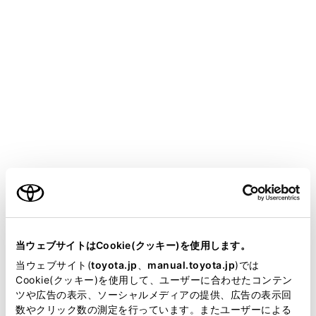
GR COROLLA
取扱説明書
T-Connect
マルチメディア
T-Connectの利用手続き
T-Connectを利用する
メニュー
ご利用の際には各サービスの使用方法、留意事項を確認
ご利用の条件
のうえご利用ください。
当サイトには、全ての取扱説明書及び補足資料、正誤表等
が掲載されているわけではありません。
当ウェブサイトはCookie(クッキー)を使用します。
ご利用の前に
掲載している取扱説明書はお客様の年式に合致しない場合
当ウェブサイト(
toyota.jp
、
manual.toyota.jp
)では
があります。
Cookie(クッキー)を使用して、ユーザーに合わせたコンテン
各サービスを使う
ツや広告の表示、ソーシャルメディアの提供、広告の表示回
取扱説明書は、弊社が著作権その他の知的財産権を保有し
数やクリック数の測定を行っています。またユーザーによる