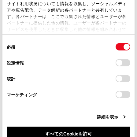
ます。弊社の許可なく、取扱説明書の一部または全部を、
サイト利用状況についても情報を収集し、ソーシャルメディ
WEBサイト
複製、複写、改変もしくは配信等することはできません。
アや広告配信、データ解析の各パートナーと共有していま
す。各パートナーは、ここで収集された情報とユーザーが各
当サイトの利用、または利用できなかったことにより万一
パートナーに提供した他の情報、ユーザーが各パートナーの
スマートフォンアプリ
損害が生じても、弊社は一切責任を負いません。
サービスを使用したときに収集した他の情報を組み合わせて
掲載内容は予告なく変更、またはサービスを中止すること
使用することがあります。当ウェブサイトの使用を続行する
があります。
同
とCookie(クッキー)に同意したこととなります。
必須
意
当サイト（取扱説明書）では、利便性向上のためにお客様
の
「すべてのCookieを許可」をクリックすることで、お客様の
の閲覧履歴、検索履歴を保持しています。削除を希望され
選
デバイスにすべてのCookie(クッキー)が保存されることに同
設定情報
る方は、当社のお客様相談窓口（0800-700-7700）までご
択
意したことになります。Cookie(クッキー)のオプトアウト、
連絡ください。
合わせて見られているページ
設定の変更、同意を撤回したりするにあたっては、当社の
統計
「
Cookie（クッキー）情報の取り扱いについて
お車に関するお問い合わせ・ご相談は
」をご覧くだ
さい。
https://toyota.jp/faq/?
データ通信に関する留意事項
マーケティング
site_domain=default#otoiawase
までお願いします。
Webブラウザ画面を操作する
リモートメンテナンスサービスについて
詳細を表示
すべてのCookieを許可