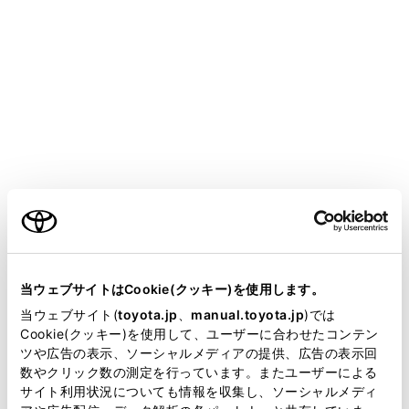
GR COROLLA
取扱説明書
マルチメディア
ETC の利用
お問合せ先一覧
お問合せ先一覧
メニュー
ご利用の条件
当サイトには、全ての取扱説明書及び補足資料、正誤表等
ETC のご利用に関して
が掲載されているわけではありません。
当ウェブサイトはCookie(クッキー)を使用します。
掲載している取扱説明書はお客様の年式に合致しない場合
当ウェブサイト(
toyota.jp
、
manual.toyota.jp
)では
ETC カードおよび請求金額に関して
があります。
Cookie(クッキー)を使用して、ユーザーに合わせたコンテン
ツや広告の表示、ソーシャルメディアの提供、広告の表示回
取扱説明書は、弊社が著作権その他の知的財産権を保有し
車載器に関して
数やクリック数の測定を行っています。またユーザーによる
ます。弊社の許可なく、取扱説明書の一部または全部を、
サイト利用状況についても情報を収集し、ソーシャルメディ
複製、複写、改変もしくは配信等することはできません。