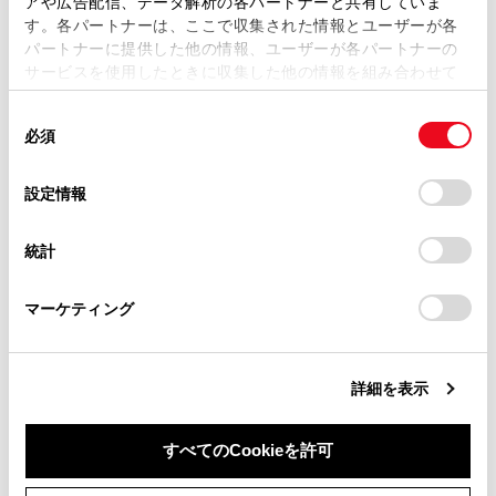
アや広告配信、データ解析の各パートナーと共有していま
セットアップに関して
す。各パートナーは、ここで収集された情報とユーザーが各
当サイトの利用、または利用できなかったことにより万一
パートナーに提供した他の情報、ユーザーが各パートナーの
損害が生じても、弊社は一切責任を負いません。
サービスを使用したときに収集した他の情報を組み合わせて
掲載内容は予告なく変更、またはサービスを中止すること
使用することがあります。当ウェブサイトの使用を続行する
があります。
同
とCookie(クッキー)に同意したこととなります。
必須
意
当サイト（取扱説明書）では、利便性向上のためにお客様
の
「すべてのCookieを許可」をクリックすることで、お客様の
の閲覧履歴、検索履歴を保持しています。削除を希望され
選
デバイスにすべてのCookie(クッキー)が保存されることに同
設定情報
合わせて見られているページ
る方は、当社のお客様相談窓口（0800-700-7700）までご
択
意したことになります。Cookie(クッキー)のオプトアウト、
連絡ください。
設定の変更、同意を撤回したりするにあたっては、当社の
統計
道路事業者からのお願い
「
Cookie（クッキー）情報の取り扱いについて
お車に関するお問い合わせ・ご相談は
」をご覧くだ
さい。
https://toyota.jp/faq/?
ETC/ETC2.0ユニットの使い方
マーケティング
site_domain=default#otoiawase
までお願いします。
ETC画面の操作
詳細を表示
このページは役に立ちましたか？
すべてのCookieを許可