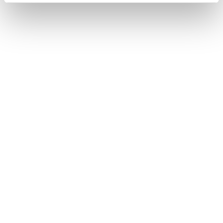
ドライバーの切りかえや登録をする
Bluetooth機器を手動で接続する
‍®
Bluetooth
機器を自動で接続する
‍®
Bluetooth
機器を手動で接続する
‍®
Bluetooth
機器を切断する
合わせて見られているページ