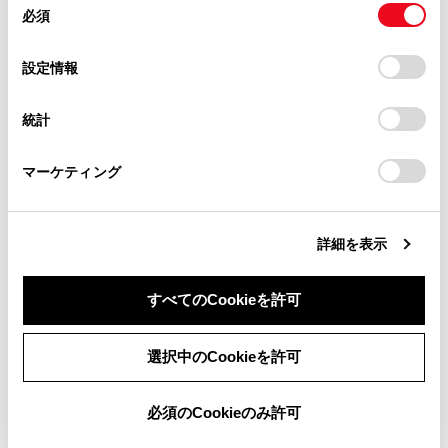
最大で1 台のハンズフリー電話と1 台のオーディオ機
必須
意
当サイト（取扱説明書）では、利便性向上のためにお客様
器を自動で接続します。（ハンズフリー電話とオーデ
の
「すべてのCookieを許可」をクリックすることで、お客様の
の閲覧履歴、検索履歴を保持しています。削除を希望され
ィオ機器は同一機器を設定することもできます）
選
デバイスにすべてのCookie(クッキー)が保存されることに同
設定情報
る方は、当社のお客様相談窓口（0800-700-7700）までご
択
意したことになります。Cookie(クッキー)のオプトアウト、
連絡ください。
設定の変更、同意を撤回したりするにあたっては、当社の
知識
統計
「
Cookie（クッキー）情報の取り扱いについて
お車に関するお問い合わせ・ご相談は
」をご覧くだ
さい。
https://toyota.jp/faq/?
再接続できなかった場合は、手動で接続操作を
マーケティング
site_domain=default#otoiawase
までお願いします。
行ってください。
Apple CarPlayが接続されている場合は、
詳細を表示
‍®
Bluetooth
接続の再接続ができない場合があり
ます。
すべてのCookieを許可
関連リンク
同意しない
同意する
選択中のCookieを許可
ステータスアイコンの見方
必須のCookieのみ許可
ドライバーを登録する