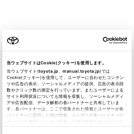
‍®
電話以外の
Bluetooth
機能が使用できません。
‍®
‍®
Miracast
利用中に
Bluetooth
機器を接続する
‍®
と、
Miracast
の音が途切れることがあります。
ご利用の条件
‍®
Bluetooth
接続の再接続について
エンジンスイッチがONのときに、一度接続が成立した
当サイトには、全ての取扱説明書及び補足資料、正誤表等
‍®
Bluetooth
接続が切断された場合は、接続処理を自動的
が掲載されているわけではありません。
当ウェブサイトはCookie(クッキー)を使用します。
に行います。
掲載している取扱説明書はお客様の年式に合致しない場合
当ウェブサイト(
toyota.jp
、
manual.toyota.jp
)では
があります。
Cookie(クッキー)を使用して、ユーザーに合わせたコンテン
ツや広告の表示、ソーシャルメディアの提供、広告の表示回
‍®
Bluetooth
機器の接続数について
取扱説明書は、弊社が著作権その他の知的財産権を保有し
数やクリック数の測定を行っています。またユーザーによる
ます。弊社の許可なく、取扱説明書の一部または全部を、
ドライバーが設定されているとき
サイト利用状況についても情報を収集し、ソーシャルメディ
複製、複写、改変もしくは配信等することはできません。
アや広告配信、データ解析の各パートナーと共有していま
最大で2 台のハンズフリー電話と1 台のオーディオ機
す。各パートナーは、ここで収集された情報とユーザーが各
当サイトの利用、または利用できなかったことにより万一
器を自動で接続します。（ハンズフリー電話とオーデ
パートナーに提供した他の情報、ユーザーが各パートナーの
損害が生じても、弊社は一切責任を負いません。
ィオ機器は同一機器を設定することもできます）
サービスを使用したときに収集した他の情報を組み合わせて
掲載内容は予告なく変更、またはサービスを中止すること
使用することがあります。当ウェブサイトの使用を続行する
ドライバーが設定されていないとき
があります。
同
とCookie(クッキー)に同意したこととなります。