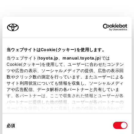
ご利用の条件
設定項目
当サイトには、全ての取扱説明書及び補足資料、正誤表等
が掲載されているわけではありません。
[‍目的地履歴の消去‍]
当ウェブサイトはCookie(クッキー)を使用します。
掲載している取扱説明書はお客様の年式に合致しない場合
当ウェブサイト(
toyota.jp
、
manual.toyota.jp
)では
があります。
Cookie(クッキー)を使用して、ユーザーに合わせたコンテン
ツや広告の表示、ソーシャルメディアの提供、広告の表示回
取扱説明書は、弊社が著作権その他の知的財産権を保有し
数やクリック数の測定を行っています。またユーザーによる
ます。弊社の許可なく、取扱説明書の一部または全部を、
[‍お気に入り‍]
サイト利用状況についても情報を収集し、ソーシャルメディ
複製、複写、改変もしくは配信等することはできません。
アや広告配信、データ解析の各パートナーと共有していま
す。各パートナーは、ここで収集された情報とユーザーが各
当サイトの利用、または利用できなかったことにより万一
[‍ハートフル音声‍]
パートナーに提供した他の情報、ユーザーが各パートナーの
損害が生じても、弊社は一切責任を負いません。
サービスを使用したときに収集した他の情報を組み合わせて
掲載内容は予告なく変更、またはサービスを中止すること
[‍現在地補正‍]
使用することがあります。当ウェブサイトの使用を続行する
があります。
同
とCookie(クッキー)に同意したこととなります。
必須
意
当サイト（取扱説明書）では、利便性向上のためにお客様
の
「すべてのCookieを許可」をクリックすることで、お客様の