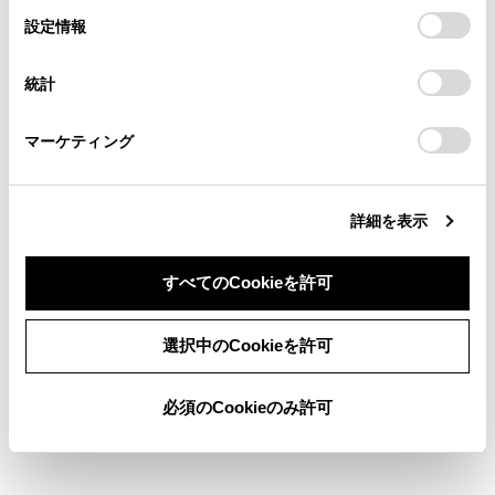
の閲覧履歴、検索履歴を保持しています。削除を希望され
選
デバイスにすべてのCookie(クッキー)が保存されることに同
設定情報
る方は、当社のお客様相談窓口（0800-700-7700）までご
択
意したことになります。Cookie(クッキー)のオプトアウト、
お気に入り設定
連絡ください。
設定の変更、同意を撤回したりするにあたっては、当社の
統計
「
Cookie（クッキー）情報の取り扱いについて
お車に関するお問い合わせ・ご相談は
」をご覧くだ
さい。
現在地を修正する
https://toyota.jp/faq/?
マーケティング
site_domain=default#otoiawase
までお願いします。
ハートフル音声を設定する
詳細を表示
すべてのCookieを許可
同意しない
同意する
選択中のCookieを許可
合わせて見られているページ
必須のCookieのみ許可
走行支援の設定
ドライバーを登録する
ルート設定をする