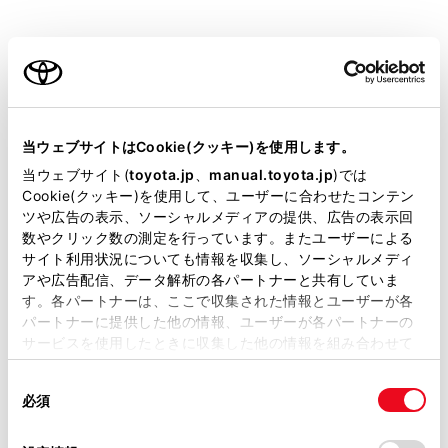
す。
お気に入り地点を登録しているときのみ使用できま
ご利用の条件
す。
目的地履歴（過去に設定した目的地）の地点のリス
当サイトには、全ての取扱説明書及び補足資料、正誤表等
トを表示します。
が掲載されているわけではありません。
当ウェブサイトはCookie(クッキー)を使用します。
目的地履歴が存在するときのみ使用できます。
掲載している取扱説明書はお客様の年式に合致しない場合
当ウェブサイト(
toyota.jp
、
manual.toyota.jp
)では
住所で検索します。
があります。
Cookie(クッキー)を使用して、ユーザーに合わせたコンテン
ツや広告の表示、ソーシャルメディアの提供、広告の表示回
電話番号で検索します。
取扱説明書は、弊社が著作権その他の知的財産権を保有し
数やクリック数の測定を行っています。またユーザーによる
ます。弊社の許可なく、取扱説明書の一部または全部を、
マップコードで検索します。
サイト利用状況についても情報を収集し、ソーシャルメディ
複製、複写、改変もしくは配信等することはできません。
アや広告配信、データ解析の各パートナーと共有していま
スマートフォンからあらかじめ送信されたおでかけ
す。各パートナーは、ここで収集された情報とユーザーが各
当サイトの利用、または利用できなかったことにより万一
プランの地点のリストを表示します。
パートナーに提供した他の情報、ユーザーが各パートナーの
損害が生じても、弊社は一切責任を負いません。
サービスを使用したときに収集した他の情報を組み合わせて
自宅を目的地としてルート探索を開始します。
掲載内容は予告なく変更、またはサービスを中止すること
使用することがあります。当ウェブサイトの使用を続行する
自宅を登録していない場合は、
[‍
‍]
にタッチし、
があります。
同
とCookie(クッキー)に同意したこととなります。
登録します。
必須
意
当サイト（取扱説明書）では、利便性向上のためにお客様
の
「すべてのCookieを許可」をクリックすることで、お客様の
名称部分をタッチすると、全ルート図表示画面が表
の閲覧履歴、検索履歴を保持しています。削除を希望され
選
デバイスにすべてのCookie(クッキー)が保存されることに同