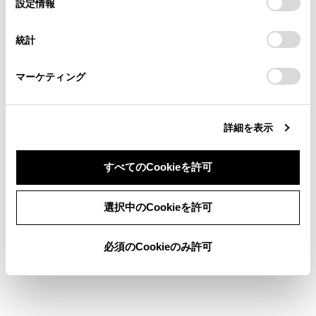
設定情報
示されます。
[‍開始‍]
にタッチすると、すぐにルート
る方は、当社のお客様相談窓口（0800-700-7700）までご
択
意したことになります。Cookie(クッキー)のオプトアウト、
連絡ください。
案内が始まります。
設定の変更、同意を撤回したりするにあたっては、当社の
統計
「
Cookie（クッキー）情報の取り扱いについて
お車に関するお問い合わせ・ご相談は
」をご覧くだ
さい。
https://toyota.jp/faq/?
マーケティング
site_domain=default#otoiawase
までお願いします。
文字入力で目的地を検索する
詳細を表示
自宅を登録する
すべてのCookieを許可
自宅を目的地に設定する
同意しない
同意する
選択中のCookieを許可
お気に入り地点を目的地に設定する
必須のCookieのみ許可
履歴で目的地を検索する
住所で目的地を検索する