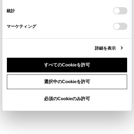
意したことになります。Cookie(クッキー)のオプトアウト、
HDMIについての情報
連絡ください。
設定の変更、同意を撤回したりするにあたっては、当社の
統計
「
Cookie（クッキー）情報の取り扱いについて
お車に関するお問い合わせ・ご相談は
」をご覧くだ
Dolbyについての情報
さい。
https://toyota.jp/faq/?
マーケティング
site_domain=default#otoiawase
までお願いします。
®
Wi-Fi
についての情報
詳細を表示
すべてのCookieを許可
同意しない
同意する
選択中のCookieを許可
合わせて見られているページ
付録
必須のCookieのみ許可
認証・商標についての情報