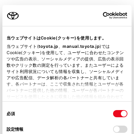
いての情報
ご利用の条件
iPhone/iPodについての情報
当サイトには、全ての取扱説明書及び補足資料、正誤表等
が掲載されているわけではありません。
Apple CarPlayについての情報
当ウェブサイトはCookie(クッキー)を使用します。
掲載している取扱説明書はお客様の年式に合致しない場合
当ウェブサイト(
toyota.jp
、
manual.toyota.jp
)では
があります。
Cookie(クッキー)を使用して、ユーザーに合わせたコンテン
Android Autoについての情報
ツや広告の表示、ソーシャルメディアの提供、広告の表示回
取扱説明書は、弊社が著作権その他の知的財産権を保有し
数やクリック数の測定を行っています。またユーザーによる
ます。弊社の許可なく、取扱説明書の一部または全部を、
USBメモリーについての情報
サイト利用状況についても情報を収集し、ソーシャルメディ
複製、複写、改変もしくは配信等することはできません。
アや広告配信、データ解析の各パートナーと共有していま
す。各パートナーは、ここで収集された情報とユーザーが各
当サイトの利用、または利用できなかったことにより万一
MP3/WMA/AACの仕様
パートナーに提供した他の情報、ユーザーが各パートナーの
損害が生じても、弊社は一切責任を負いません。
サービスを使用したときに収集した他の情報を組み合わせて
掲載内容は予告なく変更、またはサービスを中止すること
®
Bluetooth
についての情報
使用することがあります。当ウェブサイトの使用を続行する
があります。
同
とCookie(クッキー)に同意したこととなります。
必須
意
当サイト（取扱説明書）では、利便性向上のためにお客様
®
Gracenote
についての情報
の
「すべてのCookieを許可」をクリックすることで、お客様の
の閲覧履歴、検索履歴を保持しています。削除を希望され
選
デバイスにすべてのCookie(クッキー)が保存されることに同
設定情報
る方は、当社のお客様相談窓口（0800-700-7700）までご
択