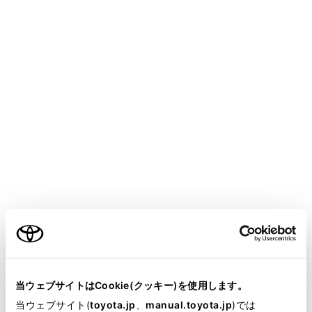
COROLLA SPORT HEV 2025.05～
取扱説明書
マルチメディア
ETC の利用
ETC の操作
ETC/ETC2.0ユニットの使い方
メニュー
ETC/ETC2.0 ユニットについて
ご利用の条件
ETC カードを挿入する
当サイトには、全ての取扱説明書及び補足資料、正誤表等
が掲載されているわけではありません。
ETC カードを抜く
当ウェブサイトはCookie(クッキー)を使用します。
掲載している取扱説明書はお客様の年式に合致しない場合
当ウェブサイト(
toyota.jp
、
manual.toyota.jp
)では