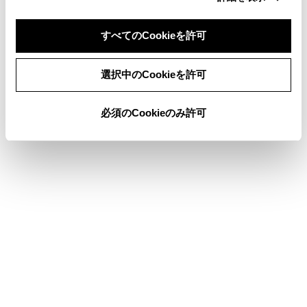
ETC画面の操作
すべてのCookieを許可
同意しない
同意する
選択中のCookieを許可
このページは役に立ちましたか？
必須のCookieのみ許可
はい
いいえ
ブックマーク
あとで読む
個人情報の取扱いについて
サイト利用について