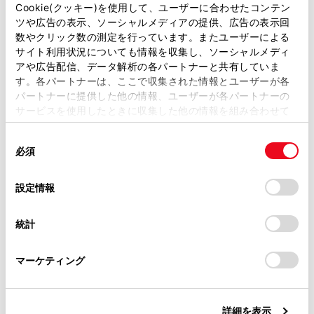
があります。
Cookie(クッキー)を使用して、ユーザーに合わせたコンテン
ETCゲート（入口・出口／精算用）の通過につ
ツや広告の表示、ソーシャルメディアの提供、広告の表示回
いて
取扱説明書は、弊社が著作権その他の知的財産権を保有し
数やクリック数の測定を行っています。またユーザーによる
ます。弊社の許可なく、取扱説明書の一部または全部を、
サイト利用状況についても情報を収集し、ソーシャルメディ
複製、複写、改変もしくは配信等することはできません。
利用履歴を確認する
アや広告配信、データ解析の各パートナーと共有していま
す。各パートナーは、ここで収集された情報とユーザーが各
当サイトの利用、または利用できなかったことにより万一
パートナーに提供した他の情報、ユーザーが各パートナーの
損害が生じても、弊社は一切責任を負いません。
音量を調整する
サービスを使用したときに収集した他の情報を組み合わせて
掲載内容は予告なく変更、またはサービスを中止すること
使用することがあります。当ウェブサイトの使用を続行する
があります。
同
セットアップ情報を確認する
とCookie(クッキー)に同意したこととなります。
必須
意
当サイト（取扱説明書）では、利便性向上のためにお客様
の
「すべてのCookieを許可」をクリックすることで、お客様の
の閲覧履歴、検索履歴を保持しています。削除を希望され
選
デバイスにすべてのCookie(クッキー)が保存されることに同
設定情報
る方は、当社のお客様相談窓口（0800-700-7700）までご
択
意したことになります。Cookie(クッキー)のオプトアウト、
連絡ください。
設定の変更、同意を撤回したりするにあたっては、当社の
統計
「
Cookie（クッキー）情報の取り扱いについて
お車に関するお問い合わせ・ご相談は
」をご覧くだ
さい。
https://toyota.jp/faq/?
合わせて見られているページ
マーケティング
site_domain=default#otoiawase
までお願いします。
道路事業者からのお願い
詳細を表示
お問合せ先一覧