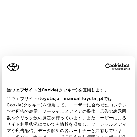
COROLLA SPORT HEV 2025.05～
取扱説明書
マルチメディア
ハンズフリー電話
通話中の操作
通話中の操作
ご利用の条件
通話画面で操作する
当サイトには、全ての取扱説明書及び補足資料、正誤表等
割込着信の電話に出る
が掲載されているわけではありません。
当ウェブサイトはCookie(クッキー)を使用します。
通話中に別の通話相手へ電話をかける
掲載している取扱説明書はお客様の年式に合致しない場合
当ウェブサイト(
toyota.jp
、
manual.toyota.jp
)では
があります。
Cookie(クッキー)を使用して、ユーザーに合わせたコンテン
グループ通話をする
ツや広告の表示、ソーシャルメディアの提供、広告の表示回
取扱説明書は、弊社が著作権その他の知的財産権を保有し
電話を切る
数やクリック数の測定を行っています。またユーザーによる
ます。弊社の許可なく、取扱説明書の一部または全部を、
サイト利用状況についても情報を収集し、ソーシャルメディ
複製、複写、改変もしくは配信等することはできません。
アや広告配信、データ解析の各パートナーと共有していま
す。各パートナーは、ここで収集された情報とユーザーが各