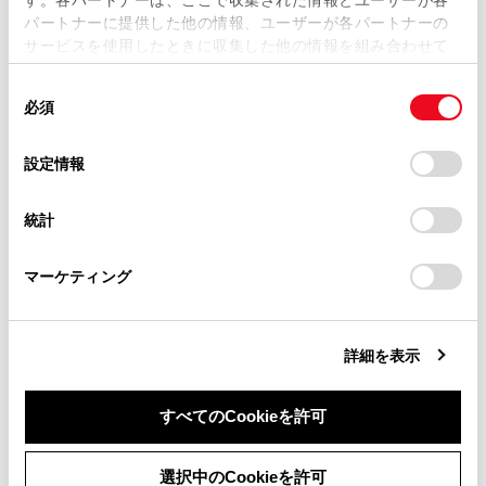
当サイトの利用、または利用できなかったことにより万一
パートナーに提供した他の情報、ユーザーが各パートナーの
損害が生じても、弊社は一切責任を負いません。
サービスを使用したときに収集した他の情報を組み合わせて
掲載内容は予告なく変更、またはサービスを中止すること
使用することがあります。当ウェブサイトの使用を続行する
があります。
同
とCookie(クッキー)に同意したこととなります。
必須
意
当サイト（取扱説明書）では、利便性向上のためにお客様
の
「すべてのCookieを許可」をクリックすることで、お客様の
合わせて見られているページ
の閲覧履歴、検索履歴を保持しています。削除を希望され
選
デバイスにすべてのCookie(クッキー)が保存されることに同
設定情報
る方は、当社のお客様相談窓口（0800-700-7700）までご
択
意したことになります。Cookie(クッキー)のオプトアウト、
連絡ください。
ハンズフリー電話についての留意事項
設定の変更、同意を撤回したりするにあたっては、当社の
統計
「
Cookie（クッキー）情報の取り扱いについて
お車に関するお問い合わせ・ご相談は
」をご覧くだ
ワンタッチダイヤルを登録する
さい。
https://toyota.jp/faq/?
連絡先に新規データを追加する
マーケティング
site_domain=default#otoiawase
までお願いします。
詳細を表示
このページは役に立ちましたか？
すべてのCookieを許可
はい
いいえ
同意しない
同意する
選択中のCookieを許可