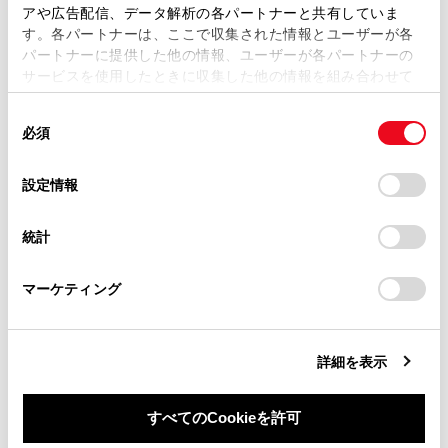
複製、複写、改変もしくは配信等することはできません。
アや広告配信、データ解析の各パートナーと共有していま
曲がりくねった道
す。各パートナーは、ここで収集された情報とユーザーが各
当サイトの利用、または利用できなかったことにより万一
パートナーに提供した他の情報、ユーザーが各パートナーの
損害が生じても、弊社は一切責任を負いません。
雨天時や、凍結路・積雪路などのすべりやすい
サービスを使用したときに収集した他の情報を組み合わせて
路面
掲載内容は予告なく変更、またはサービスを中止すること
使用することがあります。当ウェブサイトの使用を続行する
があります。
同
とCookie(クッキー)に同意したこととなります。
急な下り坂や急で勾配の変化が激しい坂
必須
意
当サイト（取扱説明書）では、利便性向上のためにお客様
の
「すべてのCookieを許可」をクリックすることで、お客様の
の閲覧履歴、検索履歴を保持しています。削除を希望され
急な下り坂では車速が設定速度以上になることがあり
選
デバイスにすべてのCookie(クッキー)が保存されることに同
設定情報
る方は、当社のお客様相談窓口（0800-700-7700）までご
ます。
択
意したことになります。Cookie(クッキー)のオプトアウト、
連絡ください。
設定の変更、同意を撤回したりするにあたっては、当社の
統計
システムをOFFにする必要があるとき：→
シ
「
Cookie（クッキー）情報の取り扱いについて
お車に関するお問い合わせ・ご相談は
」をご覧くだ
ステムをOFFにする必要があるとき
さい。
https://toyota.jp/faq/?
マーケティング
site_domain=default#otoiawase
までお願いします。
システムの構成部品
詳細を表示
クルーズコントロールを使用する
すべてのCookieを許可