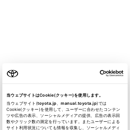
テムを過信せず、運転者は常に自らの責任で周
囲の状況を把握し、安全運転に努めてくださ
い。
設定速度は、制限速度・交通の流れ・路面環
境・天候などを考慮して適切に設定してくださ
い。設定速度の確認は、運転者が行う必要があ
ります。
ご利用の条件
クルーズコントロールを使用してはいけない
状況
当サイトには、全ての取扱説明書及び補足資料、正誤表等
次の状況では、クルーズコントロールを使用しな
が掲載されているわけではありません。
当ウェブサイトはCookie(クッキー)を使用します。
いでください。適切な制御が行われず、思わぬ事
掲載している取扱説明書はお客様の年式に合致しない場合
当ウェブサイト(
toyota.jp
、
manual.toyota.jp
)では
故につながり、重大な傷害におよぶか、最悪の場
があります。
Cookie(クッキー)を使用して、ユーザーに合わせたコンテン
合死亡につながるおそれがあります。
ツや広告の表示、ソーシャルメディアの提供、広告の表示回
取扱説明書は、弊社が著作権その他の知的財産権を保有し
急カーブのある道
数やクリック数の測定を行っています。またユーザーによる
ます。弊社の許可なく、取扱説明書の一部または全部を、
サイト利用状況についても情報を収集し、ソーシャルメディ