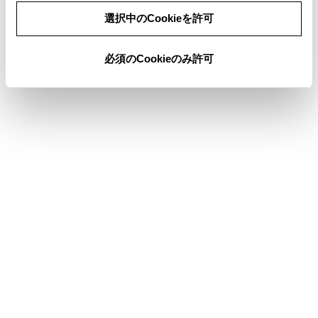
同意しない
同意する
ディスプレイ表示とシステムの作動状況
選択中のCookieを許可
必須のCookieのみ許可
合わせて見られているページ
ハイブリッドトランスミッション
ドライブモードセレクトスイッチ
ソフトウェアアップデートを確認する（Toyota Safety
Sense 設定車）
このページは役に立ちましたか？