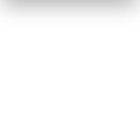
バックドアは必ず外からバックドア上面を軽く
押して閉めてください。バックドアハンドルで
直接バックドアを閉めると、手や腕を挟むおそ
れがあります。
バックドアダンパーステーを持ってバックドア
を閉めたり、ぶらさがったりしないでくださ
い。
手を挟んだり、バックドアダンパーステーが破
損したりして、思わぬ事故につながるおそれが
あります。
バックドアにキャリアなどの重いものを取り付
けると、開けたあとにドアが突然閉じて、手・
頭・首などを挟むおそれがあります。バックド
アへのアクセサリー用品の取り付けは、トヨタ