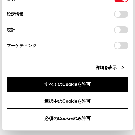
当サイト（取扱説明書）では、利便性向上のためにお客様
の
「すべてのCookieを許可」をクリックすることで、お客様の
の閲覧履歴、検索履歴を保持しています。削除を希望され
選
デバイスにすべてのCookie(クッキー)が保存されることに同
設定情報
る方は、当社のお客様相談窓口（0800-700-7700）までご
択
意したことになります。Cookie(クッキー)のオプトアウト、
連絡ください。
設定の変更、同意を撤回したりするにあたっては、当社の
統計
「
Cookie（クッキー）情報の取り扱いについて
お車に関するお問い合わせ・ご相談は
」をご覧くだ
さい。
https://toyota.jp/faq/?
マーケティング
site_domain=default#otoiawase
までお願いします。
バックドアを閉めるときは、バックドアで指な
詳細を表示
どを挟まないよう十分注意してください。
すべてのCookieを許可
同意しない
同意する
選択中のCookieを許可
必須のCookieのみ許可