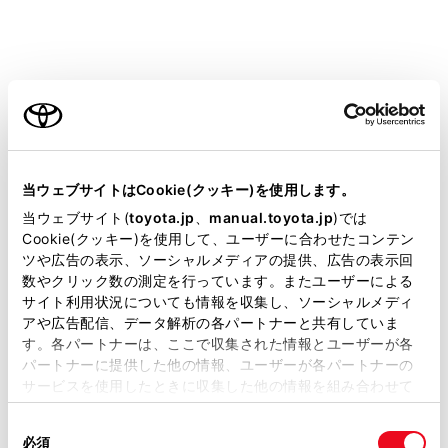
全を確かめてください。
人がいるときは、安全を確認し動かすことを知
らせる「声かけ」をしてください。
ご利用の条件
強風時の開閉には十分注意してください。
バックドアが風にあおられ、勢いよく開いたり
当サイトには、全ての取扱説明書及び補足資料、正誤表等
閉じたりするおそれがあります。
が掲載されているわけではありません。
当ウェブサイトはCookie(クッキー)を使用します。
掲載している取扱説明書はお客様の年式に合致しない場合
当ウェブサイト(
toyota.jp
、
manual.toyota.jp
)では
半開状態で使用すると、バックドアが突然閉じ
があります。
Cookie(クッキー)を使用して、ユーザーに合わせたコンテン
て重大な傷害を受けるおそれがあります。特に
ツや広告の表示、ソーシャルメディアの提供、広告の表示回
取扱説明書は、弊社が著作権その他の知的財産権を保有し
傾斜地では、平坦な場所よりもバックドアの開
数やクリック数の測定を行っています。またユーザーによる
ます。弊社の許可なく、取扱説明書の一部または全部を、
閉がしにくく、急にバックドアが開いたり閉じ
サイト利用状況についても情報を収集し、ソーシャルメディ
複製、複写、改変もしくは配信等することはできません。
たりする恐れがあります。必ずバックドアが全
アや広告配信、データ解析の各パートナーと共有していま
す。各パートナーは、ここで収集された情報とユーザーが各
開で静止していることを確認して使用してくだ
当サイトの利用、または利用できなかったことにより万一
パートナーに提供した他の情報、ユーザーが各パートナーの
損害が生じても、弊社は一切責任を負いません。
さい。
サービスを使用したときに収集した他の情報を組み合わせて
掲載内容は予告なく変更、またはサービスを中止すること
使用することがあります。当ウェブサイトの使用を続行する
があります。
同
とCookie(クッキー)に同意したこととなります。
必須
意