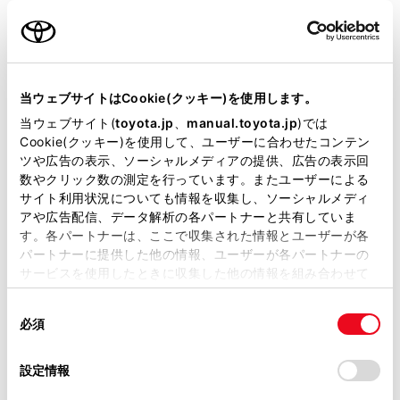
ご利用の条件
シフトレバーの操作
当サイトには、全ての取扱説明書及び補足資料、正誤表等
アクセルペダル・ブレーキペダルの操作
が掲載されているわけではありません。
当ウェブサイトはCookie(クッキー)を使用します。
掲載している取扱説明書はお客様の年式に合致しない場合
当ウェブサイト(
toyota.jp
、
manual.toyota.jp
)では
減速時のブレーキ操作
があります。
Cookie(クッキー)を使用して、ユーザーに合わせたコンテン
ツや広告の表示、ソーシャルメディアの提供、広告の表示回
取扱説明書は、弊社が著作権その他の知的財産権を保有し
渋滞
数やクリック数の測定を行っています。またユーザーによる
ます。弊社の許可なく、取扱説明書の一部または全部を、
サイト利用状況についても情報を収集し、ソーシャルメディ
複製、複写、改変もしくは配信等することはできません。
アや広告配信、データ解析の各パートナーと共有していま
高速道路での運転
す。各パートナーは、ここで収集された情報とユーザーが各
当サイトの利用、または利用できなかったことにより万一
パートナーに提供した他の情報、ユーザーが各パートナーの
損害が生じても、弊社は一切責任を負いません。
サービスを使用したときに収集した他の情報を組み合わせて
エアコンのON／OFF
掲載内容は予告なく変更、またはサービスを中止すること
使用することがあります。当ウェブサイトの使用を続行する
があります。
同
とCookie(クッキー)に同意したこととなります。
必須
タイヤ空気圧の点検
意
当サイト（取扱説明書）では、利便性向上のためにお客様
の
「すべてのCookieを許可」をクリックすることで、お客様の
の閲覧履歴、検索履歴を保持しています。削除を希望され
選
デバイスにすべてのCookie(クッキー)が保存されることに同
設定情報
る方は、当社のお客様相談窓口（0800-700-7700）までご
荷物
択
意したことになります。Cookie(クッキー)のオプトアウト、
連絡ください。