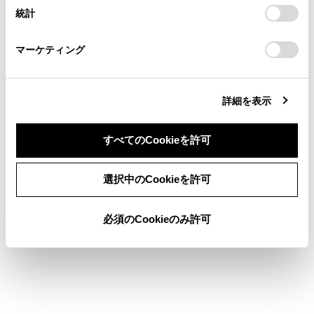
設定の変更、同意を撤回したりするにあたっては、当社の
統計
「
Cookie（クッキー）情報の取り扱いについて
お車に関するお問い合わせ・ご相談は
」をご覧くだ
走行前の暖機運転
さい。
https://toyota.jp/faq/?
マーケティング
site_domain=default#otoiawase
までお願いします。
詳細を表示
合わせて見られているページ
すべてのCookieを許可
ハイブリッドトランスミッション
同意しない
同意する
選択中のCookieを許可
ドライブモードセレクトスイッチ
ソフトウェアアップデートを確認する（Toyota Safety
必須のCookieのみ許可
Sense 設定車）
このページは役に立ちましたか？