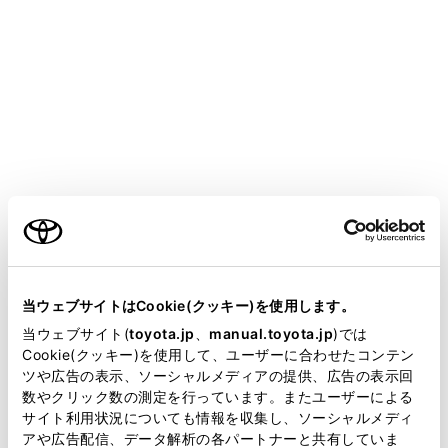
COROLLA SPORT HEV 2025.05～
取扱説明書
万一の場合には
まず初めに
発炎筒
ご利用の条件
高速道路や踏切などでの故障・事故時に非常信号用とし
て使用します。
当サイトには、全ての取扱説明書及び補足資料、正誤表等
（トンネル内や可燃物の近くでは使用しないでくださ
が掲載されているわけではありません。
当ウェブサイトはCookie(クッキー)を使用します。
い）
掲載している取扱説明書はお客様の年式に合致しない場合
当ウェブサイト(
toyota.jp
、
manual.toyota.jp
)では
発炎時間は約5分です。非常点滅灯と併用してくださ
があります。
Cookie(クッキー)を使用して、ユーザーに合わせたコンテン
い。
ツや広告の表示、ソーシャルメディアの提供、広告の表示回
取扱説明書は、弊社が著作権その他の知的財産権を保有し
数やクリック数の測定を行っています。またユーザーによる
ます。弊社の許可なく、取扱説明書の一部または全部を、
サイト利用状況についても情報を収集し、ソーシャルメディ
複製、複写、改変もしくは配信等することはできません。
アや広告配信、データ解析の各パートナーと共有していま
発炎筒を使うには