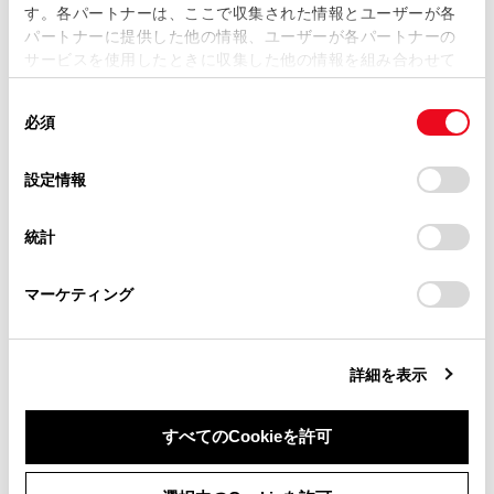
す。各パートナーは、ここで収集された情報とユーザーが各
当サイトの利用、または利用できなかったことにより万一
パートナーに提供した他の情報、ユーザーが各パートナーの
損害が生じても、弊社は一切責任を負いません。
サービスを使用したときに収集した他の情報を組み合わせて
掲載内容は予告なく変更、またはサービスを中止すること
使用することがあります。当ウェブサイトの使用を続行する
があります。
同
とCookie(クッキー)に同意したこととなります。
必須
意
当サイト（取扱説明書）では、利便性向上のためにお客様
の
「すべてのCookieを許可」をクリックすることで、お客様の
の閲覧履歴、検索履歴を保持しています。削除を希望され
合わせて見られているページ
選
デバイスにすべてのCookie(クッキー)が保存されることに同
設定情報
る方は、当社のお客様相談窓口（0800-700-7700）までご
択
意したことになります。Cookie(クッキー)のオプトアウト、
連絡ください。
設定の変更、同意を撤回したりするにあたっては、当社の
警告メッセージが表示されたときは
統計
「
Cookie（クッキー）情報の取り扱いについて
お車に関するお問い合わせ・ご相談は
」をご覧くだ
警告灯がついたときは
さい。
https://toyota.jp/faq/?
マーケティング
site_domain=default#otoiawase
までお願いします。
けん引について
詳細を表示
このページは役に立ちましたか？
すべてのCookieを許可
同意しない
同意する
はい
いいえ