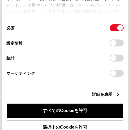
パートナーに提供した他の情報、ユーザーが各パートナーの
損害が生じても、弊社は一切責任を負いません。
サービスを使用したときに収集した他の情報を組み合わせて
掲載内容は予告なく変更、またはサービスを中止すること
使用することがあります。当ウェブサイトの使用を続行する
があります。
同
とCookie(クッキー)に同意したこととなります。
必須
意
合わせて見られているページ
当サイト（取扱説明書）では、利便性向上のためにお客様
の
「すべてのCookieを許可」をクリックすることで、お客様の
の閲覧履歴、検索履歴を保持しています。削除を希望され
選
デバイスにすべてのCookie(クッキー)が保存されることに同
設定情報
る方は、当社のお客様相談窓口（0800-700-7700）までご
ハイブリッドトランスミッション
択
意したことになります。Cookie(クッキー)のオプトアウト、
連絡ください。
設定の変更、同意を撤回したりするにあたっては、当社の
ドライブモードセレクトスイッチ
統計
「
Cookie（クッキー）情報の取り扱いについて
お車に関するお問い合わせ・ご相談は
」をご覧くだ
ソフトウェアアップデートを確認する（Toyota Safety
さい。
https://toyota.jp/faq/?
Sense 設定車）
マーケティング
site_domain=default#otoiawase
までお願いします。
詳細を表示
このページは役に立ちましたか？
すべてのCookieを許可
はい
いいえ
同意しない
同意する
選択中のCookieを許可