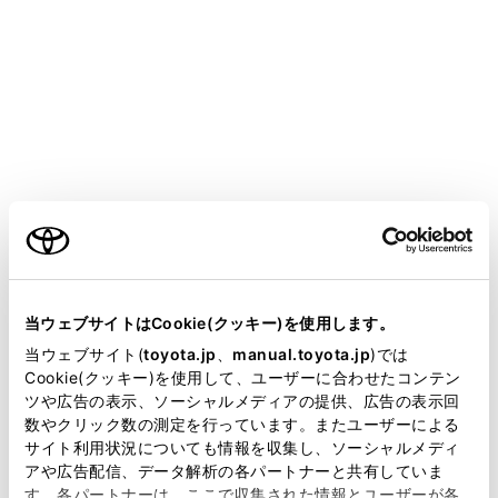
COROLLA SPORT HEV 2025.05～
取扱説明書
運転
運転支援装置について
運転を補助する装置
ご利用の条件
走行の安全性や運転性能を確保するため、走行状況に応
当サイトには、全ての取扱説明書及び補足資料、正誤表等
じて次の装置が自動で作動します。ただし、これらの装
が掲載されているわけではありません。
当ウェブサイトはCookie(クッキー)を使用します。
置は補助的なものなので、過信せずに運転には十分に注
掲載している取扱説明書はお客様の年式に合致しない場合
当ウェブサイト(
toyota.jp
、
manual.toyota.jp
)では
意してください。
があります。
Cookie(クッキー)を使用して、ユーザーに合わせたコンテン
ツや広告の表示、ソーシャルメディアの提供、広告の表示回
取扱説明書は、弊社が著作権その他の知的財産権を保有し
数やクリック数の測定を行っています。またユーザーによる
運転を補助する装置について
ます。弊社の許可なく、取扱説明書の一部または全部を、
サイト利用状況についても情報を収集し、ソーシャルメディ
複製、複写、改変もしくは配信等することはできません。
アや広告配信、データ解析の各パートナーと共有していま
す。各パートナーは、ここで収集された情報とユーザーが各
当サイトの利用、または利用できなかったことにより万一