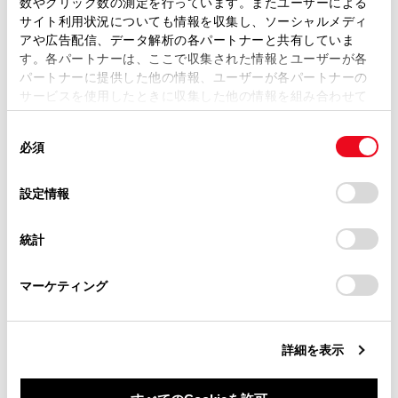
数やクリック数の測定を行っています。またユーザーによる
ます。弊社の許可なく、取扱説明書の一部または全部を、
サイト利用状況についても情報を収集し、ソーシャルメディ
システム作動例(前後方静止物)
複製、複写、改変もしくは配信等することはできません。
アや広告配信、データ解析の各パートナーと共有していま
す。各パートナーは、ここで収集された情報とユーザーが各
当サイトの利用、または利用できなかったことにより万一
センサーの種類
パートナーに提供した他の情報、ユーザーが各パートナーの
損害が生じても、弊社は一切責任を負いません。
サービスを使用したときに収集した他の情報を組み合わせて
掲載内容は予告なく変更、またはサービスを中止すること
使用することがあります。当ウェブサイトの使用を続行する
があります。
同
とCookie(クッキー)に同意したこととなります。
必須
意
当サイト（取扱説明書）では、利便性向上のためにお客様
の
「すべてのCookieを許可」をクリックすることで、お客様の
の閲覧履歴、検索履歴を保持しています。削除を希望され
選
デバイスにすべてのCookie(クッキー)が保存されることに同
設定情報
る方は、当社のお客様相談窓口（0800-700-7700）までご
択
意したことになります。Cookie(クッキー)のオプトアウト、
合わせて見られているページ
連絡ください。
設定の変更、同意を撤回したりするにあたっては、当社の
統計
「
Cookie（クッキー）情報の取り扱いについて
お車に関するお問い合わせ・ご相談は
」をご覧くだ
ハイブリッドトランスミッション
さい。
https://toyota.jp/faq/?
マーケティング
site_domain=default#otoiawase
までお願いします。
ドライブモードセレクトスイッチ
ソフトウェアアップデートを確認する（Toyota Safety
Sense 設定車）
詳細を表示