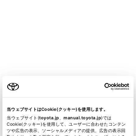
COROLLA SPORT HEV 2025.05～
取扱説明書
運転
運転支援装置について
パーキングサポートブレーキ
（前後方静止物）
メニュー
ご利用の条件
駐車時や低速走行時において、壁などの静止物への衝突
のおそれがあるときや、アクセルペダルの踏み間違いや
踏みすぎによる急発進、および、シフトポジション選択
当サイトには、全ての取扱説明書及び補足資料、正誤表等
を誤っての発進時に、センサーが前後進行方向の静止物
が掲載されているわけではありません。
当ウェブサイトはCookie(クッキー)を使用します。
を検知するとシステムが作動し、衝突を緩和し衝突被害
掲載している取扱説明書はお客様の年式に合致しない場合
当ウェブサイト(
toyota.jp
、
manual.toyota.jp
)では
低減に寄与します。
があります。
Cookie(クッキー)を使用して、ユーザーに合わせたコンテン
ツや広告の表示、ソーシャルメディアの提供、広告の表示回
取扱説明書は、弊社が著作権その他の知的財産権を保有し