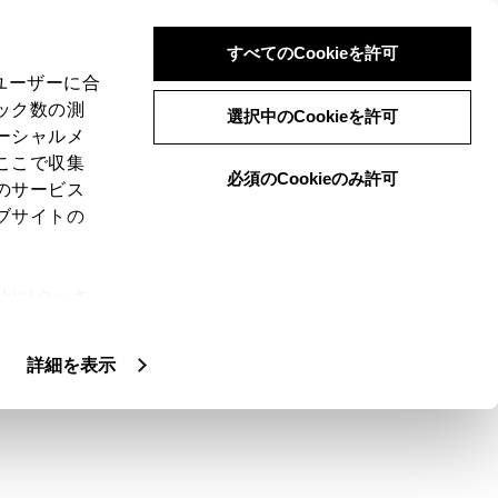
すべてのCookieを許可
、ユーザーに合
ック数の測
事項
選択中のCookieを許可
ーシャルメ
ここで収集
必須のCookieのみ許可
のサービス
ブサイトの
。
ie(クッキ
きるメディアについての情報
）
をご覧くださ
、設定の変
扱いについ
詳細を表示
ると、雑音が出ることがあります。
に切りかえたときは、最初のファイルが再生