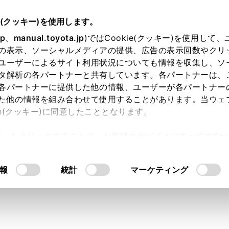
.05～
取扱説明書
e(クッキー)を使用します。
オーディオシステム
USBメモリーの操作
jp
、
manual.toyota.jp
)ではCookie(クッキー)を使用して
の表示、ソーシャルメディアの提供、広告の表示回数やクリ
メモリーの再生についての留意
ユーザーによるサイト利用状況についても情報を収集し、ソ
タ解析の各パートナーと共有しています。各パートナーは、
各パートナーに提供した他の情報、ユーザーが各パートナー
た他の情報を組み合わせて使用することがあります。当ウェ
ie(クッキー)に同意したこととなります。
ーを再生するとき、特に気を付けていただきたいことがあります
許可」をクリックすることで、お客様のデバイスにすべてのCook
アシステムで使用できるUSB メモリーについては、
（
使用で
意したことになります。Cookie(クッキー)のオプトアウト
るにあたっては、当社の「
Cookie（クッキー）情報の取り
報
統計
マーケティング
にUSBメモリーを抜いたり、接続する機器を抜き挿ししたりす
モリーを接続している状態で、他のソースから USBメモリー