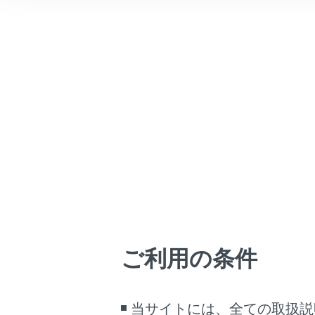
されま
こんなときは
再生し
ブックマーク
対応し
あとで読む
USB
安全上
PDFで見る
映像を
車両
パーキ
マルチメディア
る完全
画面表示設定
警告
個人情報の取扱いについて
安全のため
サイト利用について
お問い合わせ
ご利用の条件
注意
当サイトには、全ての取扱説