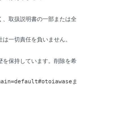
にUSBメモリーが故障するおそれがありま
く、取扱説明書の一部または全
でください。USBメモリーや端子が破損す
それがあります。
社は一切責任を負いません。
歴を保持しています。削除を希
。
ているUSBメモリーを接続すると、最初にUSBメモリー
main=default#otoiawase
ま
C/ALAC/Ogg Vorbisファイル以外のファイ
ウェアなど、多くのエンコーダソフトが存在し、エン