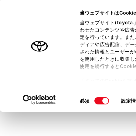
COROLLA SPORT HEV 2025
当ウェブサイトはCooki
マルチメディア
当ウェブサイト(
toyota.
ホーム
わせたコンテンツや広告
USB
定を行っています。また
はじめに
ディアや広告配信、デー
された情報とユーザーが
安全・安心のために
を使用したときに収集し
走行に関する情報表示
使用を続行するとCook
運転する前に
USBメモリ
「すべてのCookieを
運転
マルチメディ
ー)が保存されることに同
室内装備・機能
い。
更、同意を撤回したりす
同
必須
設定情
マルチメディア
て
」をご覧ください。
知識
意
お手入れのしかた
の
万一の場合には
選
再生中
択
車両情報
USBメ