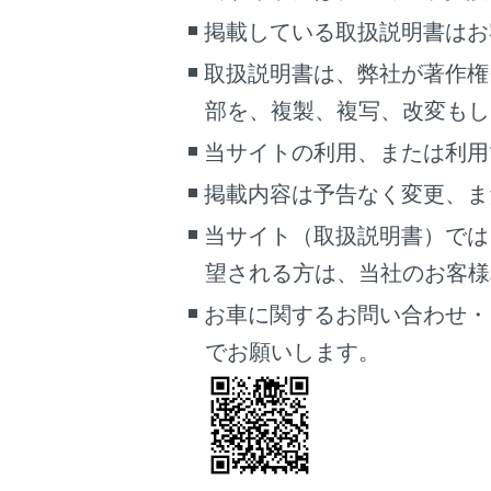
USB
掲載している取扱説明書はお
す。
取扱説明書は、弊社が著作権
接続中
るおそ
部を、複製、複写、改変もし
端子に
当サイトの利用、または利用
掲載内容は予告なく変更、ま
MP3/WMA/A
当サイト（取扱説明書）では
望される方は、当社のお客様相談
MP3/WMA/
内のすべての
お車に関するお問い合わせ・
USBメモリー内
でお願いします。
ルや必要のな
知識
MP3/WM