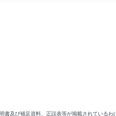
す。もし、同じUSBメモリー（内容が変更されていないもの）
ていた曲から再生されます。
ていないフォーマットのファイルを読み込んだ場合、動作に影
 ハブを使用して複数の機器を接続した場合、最初に認識された機
の配慮から車を完全に停止し、パーキングブレーキをかける、ま
視聴できます。（走行中は音声のみを再生します）
ングブレーキがかかっていなくても、ブレーキホールドの作動
停車状態になっていれば動画を視聴できるように設定できます
、運転者は運転中にUSBメモリーを操作しないでください。
明書及び補足資料、正誤表等が掲載されているわ