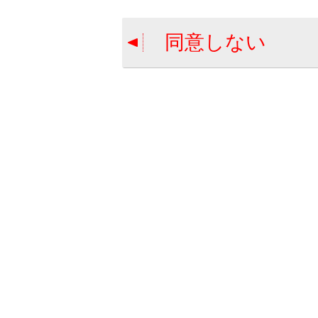
コーダの状
あります。
同意しない
注意
ファイルに
識して再生
間違いの例
MP3で
WMA
関連リンク
使用できるメ
フォーマット