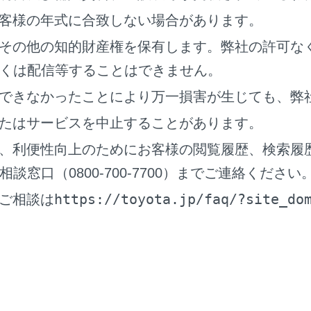
メモリーを車室内に放置しないでください。車室内が高温のとき
客様の年式に合致しない場合があります。
その他の知的財産権を保有します。弊社の許可な
にUSBメモリーを押さえたり、不必要な圧力を加えたりしない
れがあります。
くは配信等することはできません。
異物を入れないでください。USBメモリーや端子が破損するお
できなかったことにより万一損害が生じても、弊
たはサービスを中止することがあります。
AC/WAV/FLAC/ALAC/Ogg Vorbisの再生について
、利便性向上のためにお客様の閲覧履歴、検索履
窓口（0800-700-7700）までご連絡ください
AAC/WAV/FLAC/ALAC/Ogg Vorbisファイルが収録され
ファイルをチェックします。
https://toyota.jp/faq/?site_do
ご相談は
のチェックを早く終わらせるために、MP3/WMA/AAC/WAV/FLA
いフォルダなどを書き込まないことをおすすめします。
A/AAC/WAV/FLAC/ALAC/Ogg Vorbisは市場にフリー