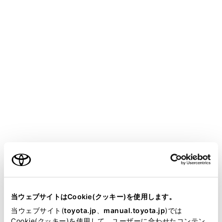
COROLLA SPORT HEV 2025.05～
取扱説明書
運転
運転支援装置について
クリアランスソナー
メニュー
クリアランスソナーは、車両と壁などの静止物とのおお
よその距離を超音波センサーによって検知して、メータ
ー内のマルチインフォメーションディスプレイ、または
ご利用の条件
マルチメディアディスプレイ
の距離表示とブザー
音、音声案内
で運転者にお知らせします。
当サイトには、全ての取扱説明書及び補足資料、正誤表等
が掲載されているわけではありません。
当ウェブサイトはCookie(クッキー)を使用します。
システムの構成部品
掲載している取扱説明書はお客様の年式に合致しない場合
当ウェブサイト(
toyota.jp
、
manual.toyota.jp
)では
があります。
Cookie(クッキー)を使用して、ユーザーに合わせたコンテン