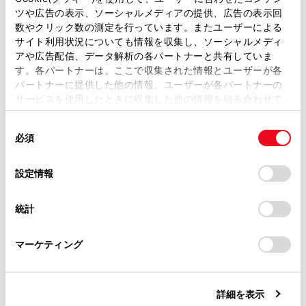
ツや広告の表示、ソーシャルメディアの提供、広告の表示回
クリアランスソナーのON/OFF を切りかえる
取扱説明書は、弊社が著作権その他の知的財産権を保有し
数やクリック数の測定を行っています。またユーザーによる
には
ます。弊社の許可なく、取扱説明書の一部または全部を、
サイト利用状況についても情報を収集し、ソーシャルメディ
複製、複写、改変もしくは配信等することはできません。
アや広告配信、データ解析の各パートナーと共有していま
距離表示の見方
す。各パートナーは、ここで収集された情報とユーザーが各
当サイトの利用、または利用できなかったことにより万一
パートナーに提供した他の情報、ユーザーが各パートナーの
損害が生じても、弊社は一切責任を負いません。
サービスを使用したときに収集した他の情報を組み合わせて
音声案内
とブザー音
掲載内容は予告なく変更、またはサービスを中止すること
使用することがあります。当ウェブサイトの使用を続行する
があります。
同
とCookie(クッキー)に同意したこととなります。
必須
意
当サイト（取扱説明書）では、利便性向上のためにお客様
の
「すべてのCookieを許可」をクリックすることで、お客様の
の閲覧履歴、検索履歴を保持しています。削除を希望され
選
デバイスにすべてのCookie(クッキー)が保存されることに同
設定情報
る方は、当社のお客様相談窓口（0800-700-7700）までご
択
意したことになります。Cookie(クッキー)のオプトアウト、
連絡ください。
設定の変更、同意を撤回したりするにあたっては、当社の
統計
「
Cookie（クッキー）情報の取り扱いについて
お車に関するお問い合わせ・ご相談は
」をご覧くだ
合わせて見られているページ
さい。
https://toyota.jp/faq/?
マーケティング
site_domain=default#otoiawase
までお願いします。
ハイブリッドトランスミッション
ドライブモードセレクトスイッチ
詳細を表示
ソフトウェアアップデートを確認する（Toyota Safety