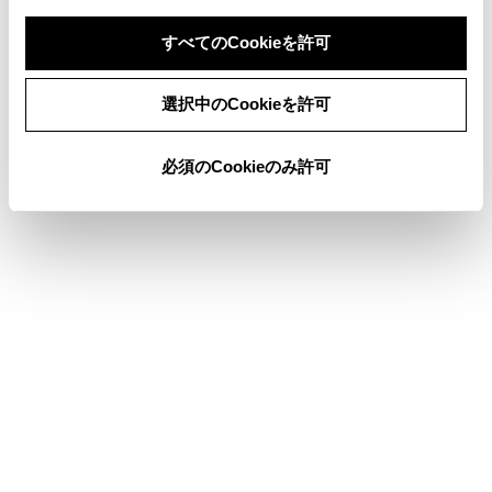
Sense 設定車）
すべてのCookieを許可
同意しない
同意する
選択中のCookieを許可
このページは役に立ちましたか？
必須のCookieのみ許可
はい
いいえ
ブックマーク
あとで読む
個人情報の取扱いについて
サイト利用について
お問い合わせ